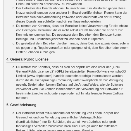
Links und Bilder zu setzen bzw. zu verwenden.
Der Betreiber des Boards übt das Hausrecht aus. Bei Verstößen gegen diese
Nutzungsbedingungen oder anderer im Board veröffentlichten Regeln kann der
Betreiber dich nach Abmahnung zeitweise oder dauerhaft von der Nutzung
dieses Boards ausschließen und dir ein Hausverbot erteilen.
Du nimmst zur Kenntnis, dass der Betreiber keine Verantwortung für die Inhalte
von Beiträgen übernimmt, die er nicht selbst erstellt hat oder die er nicht zur
Kenntnis genommen hat. Du gestattest dem Betreiber, dein Benutzerkonto,
Beiträge und Funktionen jederzeit zu löschen oder zu sperren.
Du gestattest dem Betreiber darüber hinaus, deine Beiträge abzuändern, sofern
sie gegen o. g. Regeln verstoßen oder geeignet sind, dem Betreiber oder einem
Dritten Schaden zuzufügen.
4. General Public License
Du nimmst zur Kenntnis, dass es sich bei phpBB um eine unter der „
GNU
General Public License v2
“ (GPL) bereitgestellten Foren-Software von phpBB
Limited (www.phpbb.com) handelt; deutschsprachige Informationen werden
durch die deutschsprachige Community unter www.phpbb.de zur Verfügung
gestellt. Beide haben keinen Einfluss auf die Art und Weise, wie die Software
verwendet wird. Sie können insbesondere die Verwendung der Software für
bestimmte Zwecke nicht untersagen oder auf Inhalte fremder Foren Einfluss
nehmen.
5. Gewährleistung
Der Betreiber haftet mit Ausnahme der Verletzung von Leben, Körper und
Gesundheit und der Verletzung wesentlicher Vertragspflichten
(Kardinalpflichten) nur für Schäden, die auf ein vorsätzliches oder grob
fahrlässiges Verhalten zurückzuführen sind. Dies gilt auch für mittelbare
Folgeschäden wie insbesondere entgangenen Gewinn.