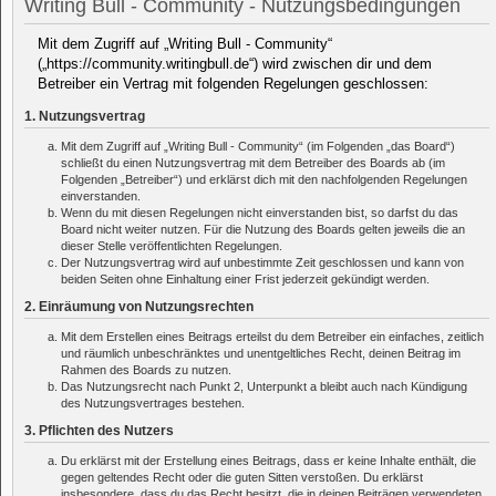
Writing Bull - Community - Nutzungsbedingungen
Mit dem Zugriff auf „Writing Bull - Community“
(„https://community.writingbull.de“) wird zwischen dir und dem
Betreiber ein Vertrag mit folgenden Regelungen geschlossen:
1. Nutzungsvertrag
Mit dem Zugriff auf „Writing Bull - Community“ (im Folgenden „das Board“)
schließt du einen Nutzungsvertrag mit dem Betreiber des Boards ab (im
Folgenden „Betreiber“) und erklärst dich mit den nachfolgenden Regelungen
einverstanden.
Wenn du mit diesen Regelungen nicht einverstanden bist, so darfst du das
Board nicht weiter nutzen. Für die Nutzung des Boards gelten jeweils die an
dieser Stelle veröffentlichten Regelungen.
Der Nutzungsvertrag wird auf unbestimmte Zeit geschlossen und kann von
beiden Seiten ohne Einhaltung einer Frist jederzeit gekündigt werden.
2. Einräumung von Nutzungsrechten
Mit dem Erstellen eines Beitrags erteilst du dem Betreiber ein einfaches, zeitlich
und räumlich unbeschränktes und unentgeltliches Recht, deinen Beitrag im
Rahmen des Boards zu nutzen.
Das Nutzungsrecht nach Punkt 2, Unterpunkt a bleibt auch nach Kündigung
des Nutzungsvertrages bestehen.
3. Pflichten des Nutzers
Du erklärst mit der Erstellung eines Beitrags, dass er keine Inhalte enthält, die
gegen geltendes Recht oder die guten Sitten verstoßen. Du erklärst
insbesondere, dass du das Recht besitzt, die in deinen Beiträgen verwendeten