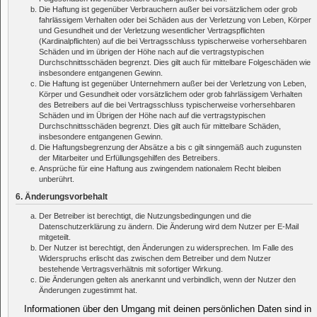
Die Haftung ist gegenüber Verbrauchern außer bei vorsätzlichem oder grob
fahrlässigem Verhalten oder bei Schäden aus der Verletzung von Leben, Körper
und Gesundheit und der Verletzung wesentlicher Vertragspflichten
(Kardinalpflichten) auf die bei Vertragsschluss typischerweise vorhersehbaren
Schäden und im übrigen der Höhe nach auf die vertragstypischen
Durchschnittsschäden begrenzt. Dies gilt auch für mittelbare Folgeschäden wie
insbesondere entgangenen Gewinn.
Die Haftung ist gegenüber Unternehmern außer bei der Verletzung von Leben,
Körper und Gesundheit oder vorsätzlichem oder grob fahrlässigem Verhalten
des Betreibers auf die bei Vertragsschluss typischerweise vorhersehbaren
Schäden und im Übrigen der Höhe nach auf die vertragstypischen
Durchschnittsschäden begrenzt. Dies gilt auch für mittelbare Schäden,
insbesondere entgangenen Gewinn.
Die Haftungsbegrenzung der Absätze a bis c gilt sinngemäß auch zugunsten
der Mitarbeiter und Erfüllungsgehilfen des Betreibers.
Ansprüche für eine Haftung aus zwingendem nationalem Recht bleiben
unberührt.
6. Änderungsvorbehalt
Der Betreiber ist berechtigt, die Nutzungsbedingungen und die
Datenschutzerklärung zu ändern. Die Änderung wird dem Nutzer per E-Mail
mitgeteilt.
Der Nutzer ist berechtigt, den Änderungen zu widersprechen. Im Falle des
Widerspruchs erlischt das zwischen dem Betreiber und dem Nutzer
bestehende Vertragsverhältnis mit sofortiger Wirkung.
Die Änderungen gelten als anerkannt und verbindlich, wenn der Nutzer den
Änderungen zugestimmt hat.
Informationen über den Umgang mit deinen persönlichen Daten sind in