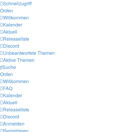
Schnellzugriff
Orden
Willkommen
Kalender
Aktuell
Releaseliste
Discord
Unbeantwortete Themen
Aktive Themen
Suche
Orden
Willkommen
FAQ
Kalender
Aktuell
Releaseliste
Discord
Anmelden
Registrieren