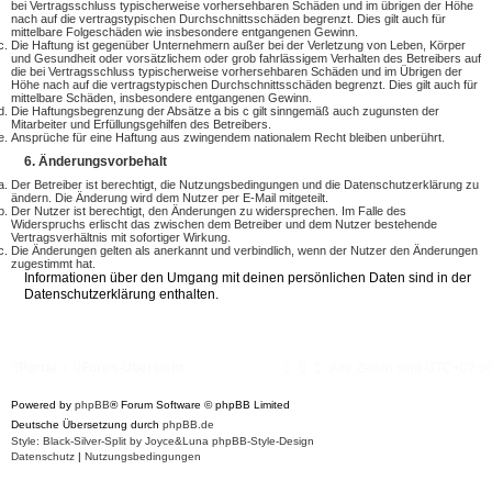
bei Vertragsschluss typischerweise vorhersehbaren Schäden und im übrigen der Höhe
nach auf die vertragstypischen Durchschnittsschäden begrenzt. Dies gilt auch für
mittelbare Folgeschäden wie insbesondere entgangenen Gewinn.
Die Haftung ist gegenüber Unternehmern außer bei der Verletzung von Leben, Körper
und Gesundheit oder vorsätzlichem oder grob fahrlässigem Verhalten des Betreibers auf
die bei Vertragsschluss typischerweise vorhersehbaren Schäden und im Übrigen der
Höhe nach auf die vertragstypischen Durchschnittsschäden begrenzt. Dies gilt auch für
mittelbare Schäden, insbesondere entgangenen Gewinn.
Die Haftungsbegrenzung der Absätze a bis c gilt sinngemäß auch zugunsten der
Mitarbeiter und Erfüllungsgehilfen des Betreibers.
Ansprüche für eine Haftung aus zwingendem nationalem Recht bleiben unberührt.
6. Änderungsvorbehalt
Der Betreiber ist berechtigt, die Nutzungsbedingungen und die Datenschutzerklärung zu
ändern. Die Änderung wird dem Nutzer per E-Mail mitgeteilt.
Der Nutzer ist berechtigt, den Änderungen zu widersprechen. Im Falle des
Widerspruchs erlischt das zwischen dem Betreiber und dem Nutzer bestehende
Vertragsverhältnis mit sofortiger Wirkung.
Die Änderungen gelten als anerkannt und verbindlich, wenn der Nutzer den Änderungen
zugestimmt hat.
Informationen über den Umgang mit deinen persönlichen Daten sind in der
Datenschutzerklärung enthalten.
Portal
Foren-Übersicht
Alle Zeiten sind
UTC+02:0
Powered by
phpBB
® Forum Software © phpBB Limited
Deutsche Übersetzung durch
phpBB.de
Style: Black-Silver-Split by Joyce&Luna
phpBB-Style-Design
Datenschutz
|
Nutzungsbedingungen