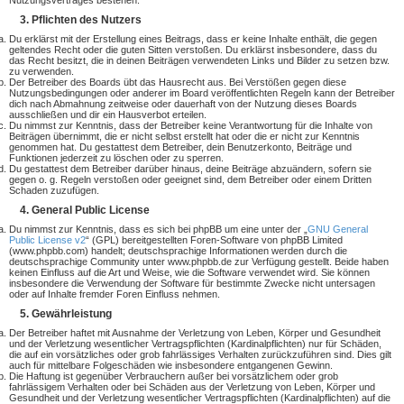
Nutzungsvertrages bestehen.
3. Pflichten des Nutzers
Du erklärst mit der Erstellung eines Beitrags, dass er keine Inhalte enthält, die gegen
geltendes Recht oder die guten Sitten verstoßen. Du erklärst insbesondere, dass du
das Recht besitzt, die in deinen Beiträgen verwendeten Links und Bilder zu setzen bzw.
zu verwenden.
Der Betreiber des Boards übt das Hausrecht aus. Bei Verstößen gegen diese
Nutzungsbedingungen oder anderer im Board veröffentlichten Regeln kann der Betreiber
dich nach Abmahnung zeitweise oder dauerhaft von der Nutzung dieses Boards
ausschließen und dir ein Hausverbot erteilen.
Du nimmst zur Kenntnis, dass der Betreiber keine Verantwortung für die Inhalte von
Beiträgen übernimmt, die er nicht selbst erstellt hat oder die er nicht zur Kenntnis
genommen hat. Du gestattest dem Betreiber, dein Benutzerkonto, Beiträge und
Funktionen jederzeit zu löschen oder zu sperren.
Du gestattest dem Betreiber darüber hinaus, deine Beiträge abzuändern, sofern sie
gegen o. g. Regeln verstoßen oder geeignet sind, dem Betreiber oder einem Dritten
Schaden zuzufügen.
4. General Public License
Du nimmst zur Kenntnis, dass es sich bei phpBB um eine unter der „
GNU General
Public License v2
“ (GPL) bereitgestellten Foren-Software von phpBB Limited
(www.phpbb.com) handelt; deutschsprachige Informationen werden durch die
deutschsprachige Community unter www.phpbb.de zur Verfügung gestellt. Beide haben
keinen Einfluss auf die Art und Weise, wie die Software verwendet wird. Sie können
insbesondere die Verwendung der Software für bestimmte Zwecke nicht untersagen
oder auf Inhalte fremder Foren Einfluss nehmen.
5. Gewährleistung
Der Betreiber haftet mit Ausnahme der Verletzung von Leben, Körper und Gesundheit
und der Verletzung wesentlicher Vertragspflichten (Kardinalpflichten) nur für Schäden,
die auf ein vorsätzliches oder grob fahrlässiges Verhalten zurückzuführen sind. Dies gilt
auch für mittelbare Folgeschäden wie insbesondere entgangenen Gewinn.
Die Haftung ist gegenüber Verbrauchern außer bei vorsätzlichem oder grob
fahrlässigem Verhalten oder bei Schäden aus der Verletzung von Leben, Körper und
Gesundheit und der Verletzung wesentlicher Vertragspflichten (Kardinalpflichten) auf die