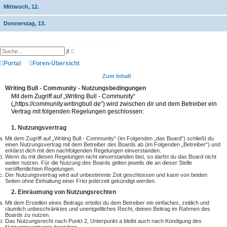
Mittwoch, 12.
Donnerstag, 13.
Anzeige der Termine für heute ausschalten
E
S
r
u
w
Portal
Foren-Übersicht
c
e
h
i
e
Zum Inhalt
t
e
Writing Bull - Community - Nutzungsbedingungen
r
Mit dem Zugriff auf „Writing Bull - Community“
t
(„https://community.writingbull.de“) wird zwischen dir und dem Betreiber ein
e
S
Vertrag mit folgenden Regelungen geschlossen:
u
c
1. Nutzungsvertrag
h
e
Mit dem Zugriff auf „Writing Bull - Community“ (im Folgenden „das Board“) schließt du
einen Nutzungsvertrag mit dem Betreiber des Boards ab (im Folgenden „Betreiber“) und
erklärst dich mit den nachfolgenden Regelungen einverstanden.
Wenn du mit diesen Regelungen nicht einverstanden bist, so darfst du das Board nicht
weiter nutzen. Für die Nutzung des Boards gelten jeweils die an dieser Stelle
veröffentlichten Regelungen.
Der Nutzungsvertrag wird auf unbestimmte Zeit geschlossen und kann von beiden
Seiten ohne Einhaltung einer Frist jederzeit gekündigt werden.
2. Einräumung von Nutzungsrechten
Mit dem Erstellen eines Beitrags erteilst du dem Betreiber ein einfaches, zeitlich und
räumlich unbeschränktes und unentgeltliches Recht, deinen Beitrag im Rahmen des
Boards zu nutzen.
Das Nutzungsrecht nach Punkt 2, Unterpunkt a bleibt auch nach Kündigung des