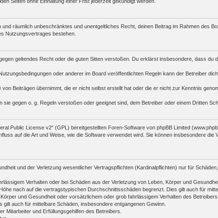
n Seiten ohne Einhaltung einer Frist jederzeit gekündigt werden.
tlich und räumlich unbeschränktes und unentgeltliches Recht, deinen Beitrag im Rahmen des B
es Nutzungsvertrages bestehen.
die gegen geltendes Recht oder die guten Sitten verstoßen. Du erklärst insbesondere, dass du 
Nutzungsbedingungen oder anderer im Board veröffentlichten Regeln kann der Betreiber di
 von Beiträgen übernimmt, die er nicht selbst erstellt hat oder die er nicht zur Kenntnis ge
n sie gegen o. g. Regeln verstoßen oder geeignet sind, dem Betreiber oder einem Dritten S
al Public License v2
“ (GPL) bereitgestellten Foren-Software von phpBB Limited (www.php
fluss auf die Art und Weise, wie die Software verwendet wird. Sie können insbesondere die
heit und der Verletzung wesentlicher Vertragspflichten (Kardinalpflichten) nur für Schäden, 
rlässigem Verhalten oder bei Schäden aus der Verletzung von Leben, Körper und Gesundheit un
öhe nach auf die vertragstypischen Durchschnittsschäden begrenzt. Dies gilt auch für mi
 Körper und Gesundheit oder vorsätzlichem oder grob fahrlässigem Verhalten des Betreibers
s gilt auch für mittelbare Schäden, insbesondere entgangenen Gewinn.
 Mitarbeiter und Erfüllungsgehilfen des Betreibers.