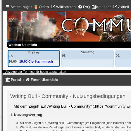
Schnellzugriff
Orden
Willkommen
FAQ
Kalender
Aktuell
Wochen-Übersicht
Samstag
Freitag
08.
09.
07.
16:00
18:00 Civ-Stammtisch
Anzeige der Termine für heute ausschalten
Portal
Foren-Übersicht
Writing Bull - Community - Nutzungsbedingungen
Mit dem Zugriff auf „Writing Bull - Community“ („https://community.wr
1. Nutzungsvertrag
Mit dem Zugriff auf „Writing Bull - Community“ (im Folgenden „das Board“) sc
Wenn du mit diesen Regelungen nicht einverstanden bist, so darfst du das Board