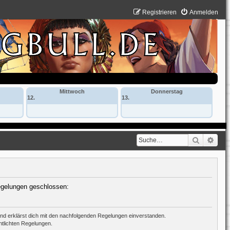
Registrieren
Anmelden
Mittwoch
Donnerstag
12.
13.
Suche
Erwe
Regelungen geschlossen:
 und erklärst dich mit den nachfolgenden Regelungen einverstanden.
ntlichten Regelungen.