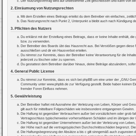
Der Nutzungsvertrag wird auf unbestimmte Zeit geschlossen und kann von beide
2. Einräumung von Nutzungsrechten
Mit dem Erstellen eines Beitrags erteilst du dem Betreiber ein einfaches, zei
Das Nutzungsrecht nach Punkt 2, Unterpunkt a bleibt auch nach Kündigung d
3. Pflichten des Nutzers
Du erklärst mit der Erstellung eines Beitrags, dass er keine Inhalte enthält, 
bzw. zu verwenden.
Der Betreiber des Boards übt das Hausrecht aus. Bei Verstößen gegen diese 
ausschließen und dir ein Hausverbot erteilen.
Du nimmst zur Kenntnis, dass der Betreiber keine Verantwortung für die Inhalte
jederzeit zu löschen oder zu sperren.
Du gestattest dem Betreiber darüber hinaus, deine Beiträge abzuändern, sofer
4. General Public License
Du nimmst zur Kenntnis, dass es sich bei phpBB um eine unter der „
GNU Gener
Community unter www.phpbb.de zur Verfügung gestellt. Beide haben keinen Ein
fremder Foren Einfluss nehmen.
5. Gewährleistung
Der Betreiber haftet mit Ausnahme der Verletzung von Leben, Körper und Gesund
gilt auch für mittelbare Folgeschäden wie insbesondere entgangenen Gewinn.
Die Haftung ist gegenüber Verbrauchern außer bei vorsätzlichem oder grob fah
Vertragsschluss typischerweise vorhersehbaren Schäden und im übrigen der H
Die Haftung ist gegenüber Unternehmern außer bei der Verletzung von Leben,
der Höhe nach auf die vertragstypischen Durchschnittsschäden begrenzt. Die
Die Haftungsbegrenzung der Absätze a bis c gilt sinngemäß auch zugunsten der