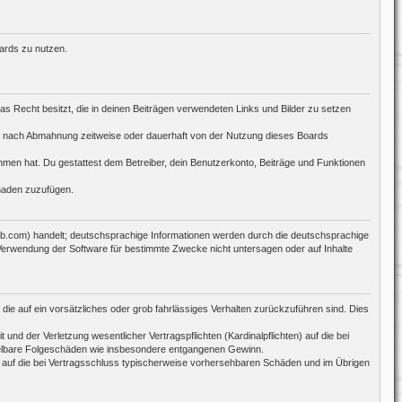
oards zu nutzen.
das Recht besitzt, die in deinen Beiträgen verwendeten Links und Bilder zu setzen
ch nach Abmahnung zeitweise oder dauerhaft von der Nutzung dieses Boards
nommen hat. Du gestattest dem Betreiber, dein Benutzerkonto, Beiträge und Funktionen
chaden zuzufügen.
bb.com) handelt; deutschsprachige Informationen werden durch die deutschsprachige
 Verwendung der Software für bestimmte Zwecke nicht untersagen oder auf Inhalte
die auf ein vorsätzliches oder grob fahrlässiges Verhalten zurückzuführen sind. Dies
d der Verletzung wesentlicher Vertragspflichten (Kardinalpflichten) auf die bei
ttelbare Folgeschäden wie insbesondere entgangenen Gewinn.
 auf die bei Vertragsschluss typischerweise vorhersehbaren Schäden und im Übrigen