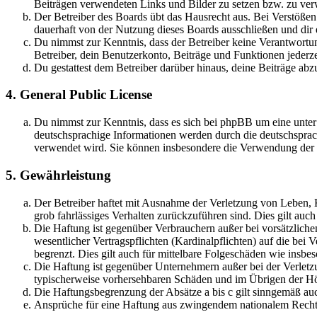
Beiträgen verwendeten Links und Bilder zu setzen bzw. zu ve
Der Betreiber des Boards übt das Hausrecht aus. Bei Verstöße
dauerhaft von der Nutzung dieses Boards ausschließen und dir e
Du nimmst zur Kenntnis, dass der Betreiber keine Verantwortung 
Betreiber, dein Benutzerkonto, Beiträge und Funktionen jederze
Du gestattest dem Betreiber darüber hinaus, deine Beiträge abz
4. General Public License
Du nimmst zur Kenntnis, dass es sich bei phpBB um eine unter
deutschsprachige Informationen werden durch die deutschsprac
verwendet wird. Sie können insbesondere die Verwendung der S
5. Gewährleistung
Der Betreiber haftet mit Ausnahme der Verletzung von Leben, Kö
grob fahrlässiges Verhalten zurückzuführen sind. Dies gilt au
Die Haftung ist gegenüber Verbrauchern außer bei vorsätzlich
wesentlicher Vertragspflichten (Kardinalpflichten) auf die be
begrenzt. Dies gilt auch für mittelbare Folgeschäden wie ins
Die Haftung ist gegenüber Unternehmern außer bei der Verletzu
typischerweise vorhersehbaren Schäden und im Übrigen der Höh
Die Haftungsbegrenzung der Absätze a bis c gilt sinngemäß auc
Ansprüche für eine Haftung aus zwingendem nationalem Recht 