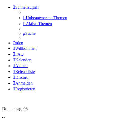
Schnellzugriff
Unbeantwortete Themen
Aktive Themen
Suche
Orden
Willkommen
FAQ
Kalender
Aktuell
Releaseliste
Discord
Anmelden
Registrieren
Wochen-Übersicht
Donnerstag, 06.