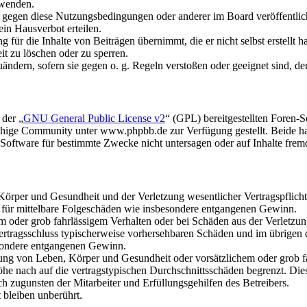
rwenden.
n gegen diese Nutzungsbedingungen oder anderer im Board veröffentli
in Hausverbot erteilen.
für die Inhalte von Beiträgen übernimmt, die er nicht selbst erstellt 
it zu löschen oder zu sperren.
uändern, sofern sie gegen o. g. Regeln verstoßen oder geeignet sind, 
 der „
GNU General Public License v2
“ (GPL) bereitgestellten Foren
hige Community unter www.phpbb.de zur Verfügung gestellt. Beide hab
oftware für bestimmte Zwecke nicht untersagen oder auf Inhalte frem
rper und Gesundheit und der Verletzung wesentlicher Vertragspflichten
ch für mittelbare Folgeschäden wie insbesondere entgangenen Gewinn.
em oder grob fahrlässigem Verhalten oder bei Schäden aus der Verletz
i Vertragsschluss typischerweise vorhersehbaren Schäden und im übrigen
besondere entgangenen Gewinn.
ng von Leben, Körper und Gesundheit oder vorsätzlichem oder grob fah
e nach auf die vertragstypischen Durchschnittsschäden begrenzt. Dies
h zugunsten der Mitarbeiter und Erfüllungsgehilfen des Betreibers.
bleiben unberührt.