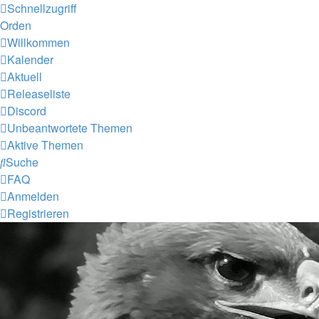
Schnellzugriff
Orden
Willkommen
Kalender
Aktuell
Releaseliste
Discord
Unbeantwortete Themen
Aktive Themen
Suche
FAQ
Anmelden
Registrieren