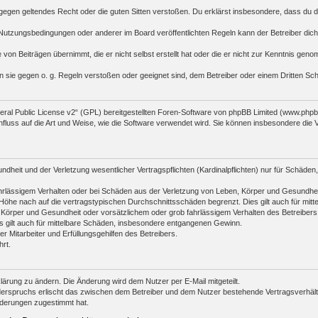
die gegen geltendes Recht oder die guten Sitten verstoßen. Du erklärst insbesondere, dass du 
Nutzungsbedingungen oder anderer im Board veröffentlichten Regeln kann der Betreiber di
 von Beiträgen übernimmt, die er nicht selbst erstellt hat oder die er nicht zur Kenntnis ge
n sie gegen o. g. Regeln verstoßen oder geeignet sind, dem Betreiber oder einem Dritten S
al Public License v2
“ (GPL) bereitgestellten Foren-Software von phpBB Limited (www.php
fluss auf die Art und Weise, wie die Software verwendet wird. Sie können insbesondere die
heit und der Verletzung wesentlicher Vertragspflichten (Kardinalpflichten) nur für Schäden, 
rlässigem Verhalten oder bei Schäden aus der Verletzung von Leben, Körper und Gesundheit un
öhe nach auf die vertragstypischen Durchschnittsschäden begrenzt. Dies gilt auch für mi
 Körper und Gesundheit oder vorsätzlichem oder grob fahrlässigem Verhalten des Betreibers
s gilt auch für mittelbare Schäden, insbesondere entgangenen Gewinn.
 Mitarbeiter und Erfüllungsgehilfen des Betreibers.
rt.
lärung zu ändern. Die Änderung wird dem Nutzer per E-Mail mitgeteilt.
derspruchs erlischt das zwischen dem Betreiber und dem Nutzer bestehende Vertragsverhältni
nderungen zugestimmt hat.