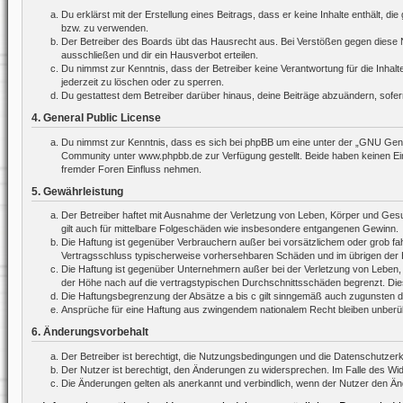
Du erklärst mit der Erstellung eines Beitrags, dass er keine Inhalte enthält, 
bzw. zu verwenden.
Der Betreiber des Boards übt das Hausrecht aus. Bei Verstößen gegen diese 
ausschließen und dir ein Hausverbot erteilen.
Du nimmst zur Kenntnis, dass der Betreiber keine Verantwortung für die Inhalte
jederzeit zu löschen oder zu sperren.
Du gestattest dem Betreiber darüber hinaus, deine Beiträge abzuändern, sofer
4. General Public License
Du nimmst zur Kenntnis, dass es sich bei phpBB um eine unter der „
GNU Gener
Community unter www.phpbb.de zur Verfügung gestellt. Beide haben keinen Ein
fremder Foren Einfluss nehmen.
5. Gewährleistung
Der Betreiber haftet mit Ausnahme der Verletzung von Leben, Körper und Gesund
gilt auch für mittelbare Folgeschäden wie insbesondere entgangenen Gewinn.
Die Haftung ist gegenüber Verbrauchern außer bei vorsätzlichem oder grob fah
Vertragsschluss typischerweise vorhersehbaren Schäden und im übrigen der H
Die Haftung ist gegenüber Unternehmern außer bei der Verletzung von Leben,
der Höhe nach auf die vertragstypischen Durchschnittsschäden begrenzt. Die
Die Haftungsbegrenzung der Absätze a bis c gilt sinngemäß auch zugunsten der
Ansprüche für eine Haftung aus zwingendem nationalem Recht bleiben unberüh
6. Änderungsvorbehalt
Der Betreiber ist berechtigt, die Nutzungsbedingungen und die Datenschutzerk
Der Nutzer ist berechtigt, den Änderungen zu widersprechen. Im Falle des Wi
Die Änderungen gelten als anerkannt und verbindlich, wenn der Nutzer den Ä