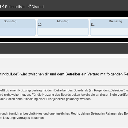
Releaseliste
Discord
Sonntag
Montag
Dienstag
10.
11.
itingbull.de“) wird zwischen dir und dem Betreiber ein Vertrag mit folgenden 
hließt du einen Nutzungsvertrag mit dem Betreiber des Boards ab (im Folgenden „Betreiber“)
 nicht weiter nutzen. Für die Nutzung des Boards gelten jeweils die an dieser Stelle veröffe
n Seiten ohne Einhaltung einer Frist jederzeit gekündigt werden.
tlich und räumlich unbeschränktes und unentgeltliches Recht, deinen Beitrag im Rahmen des B
es Nutzungsvertrages bestehen.