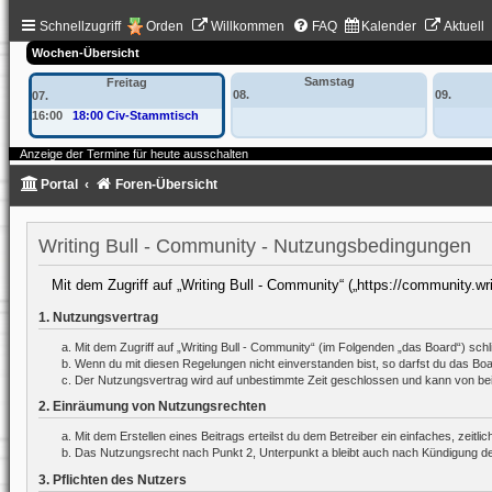
Schnellzugriff
Orden
Willkommen
FAQ
Kalender
Aktuell
Wochen-Übersicht
Samstag
Freitag
08.
09.
07.
16:00
18:00 Civ-Stammtisch
Anzeige der Termine für heute ausschalten
Portal
Foren-Übersicht
Writing Bull - Community - Nutzungsbedingungen
Mit dem Zugriff auf „Writing Bull - Community“ („https://community.wr
1. Nutzungsvertrag
Mit dem Zugriff auf „Writing Bull - Community“ (im Folgenden „das Board“) sc
Wenn du mit diesen Regelungen nicht einverstanden bist, so darfst du das Board
Der Nutzungsvertrag wird auf unbestimmte Zeit geschlossen und kann von beide
2. Einräumung von Nutzungsrechten
Mit dem Erstellen eines Beitrags erteilst du dem Betreiber ein einfaches, zei
Das Nutzungsrecht nach Punkt 2, Unterpunkt a bleibt auch nach Kündigung d
3. Pflichten des Nutzers