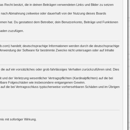
das Recht besitzt, die in deinen Beiträgen verwendeten Links und Bilder zu setzen
ch nach Abmahnung zeitweise oder dauerhaft von der Nutzung dieses Boards
nommen hat. Du gestattest dem Betreiber, dein Benutzerkonto, Beiträge und Funktionen
chaden zuzufügen.
bb.com) handelt; deutschsprachige Informationen werden durch die deutschsprachige
 Verwendung der Software für bestimmte Zwecke nicht untersagen oder auf Inhalte
die auf ein vorsätzliches oder grob fahrlässiges Verhalten zurückzuführen sind. Dies
d der Verletzung wesentlicher Vertragspflichten (Kardinalpflichten) auf die bei
ttelbare Folgeschäden wie insbesondere entgangenen Gewinn.
 auf die bei Vertragsschluss typischerweise vorhersehbaren Schäden und im Übrigen
s mit sofortiger Wirkung.