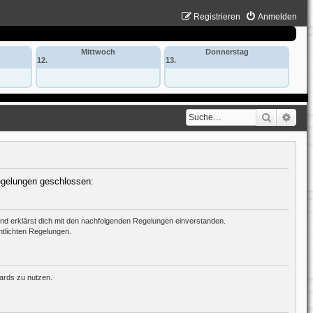
Registrieren
Anmelden
Mittwoch
Donnerstag
12.
13.
Suche
Erwe
Regelungen geschlossen:
 und erklärst dich mit den nachfolgenden Regelungen einverstanden.
ntlichten Regelungen.
oards zu nutzen.