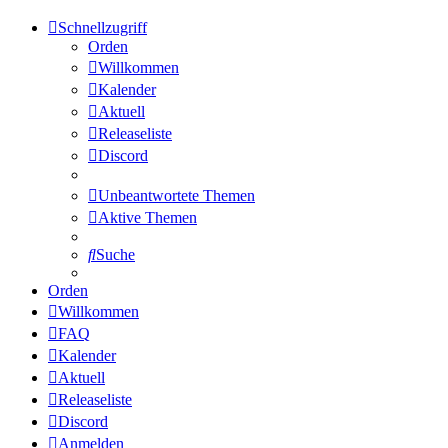
Schnellzugriff
Orden
Willkommen
Kalender
Aktuell
Releaseliste
Discord
Unbeantwortete Themen
Aktive Themen
Suche
Orden
Willkommen
FAQ
Kalender
Aktuell
Releaseliste
Discord
Anmelden