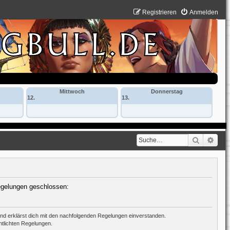
Registrieren
Anmelden
Mittwoch
Donnerstag
12.
13.
Suche
Erwe
Regelungen geschlossen:
 und erklärst dich mit den nachfolgenden Regelungen einverstanden.
ntlichten Regelungen.