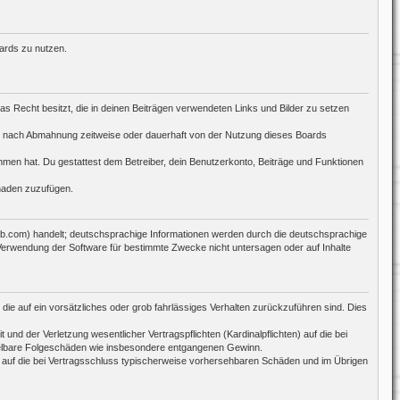
oards zu nutzen.
das Recht besitzt, die in deinen Beiträgen verwendeten Links und Bilder zu setzen
ch nach Abmahnung zeitweise oder dauerhaft von der Nutzung dieses Boards
nommen hat. Du gestattest dem Betreiber, dein Benutzerkonto, Beiträge und Funktionen
chaden zuzufügen.
bb.com) handelt; deutschsprachige Informationen werden durch die deutschsprachige
 Verwendung der Software für bestimmte Zwecke nicht untersagen oder auf Inhalte
die auf ein vorsätzliches oder grob fahrlässiges Verhalten zurückzuführen sind. Dies
d der Verletzung wesentlicher Vertragspflichten (Kardinalpflichten) auf die bei
ttelbare Folgeschäden wie insbesondere entgangenen Gewinn.
 auf die bei Vertragsschluss typischerweise vorhersehbaren Schäden und im Übrigen