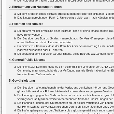
Der Nutzungsvertrag wird auf unbestimmte Zeit geschlossen und kann von beide
2. Einräumung von Nutzungsrechten
Mit dem Erstellen eines Beitrags erteilst du dem Betreiber ein einfaches, zei
Das Nutzungsrecht nach Punkt 2, Unterpunkt a bleibt auch nach Kündigung d
3. Pflichten des Nutzers
Du erklärst mit der Erstellung eines Beitrags, dass er keine Inhalte enthält, 
bzw. zu verwenden.
Der Betreiber des Boards übt das Hausrecht aus. Bei Verstößen gegen diese 
ausschließen und dir ein Hausverbot erteilen.
Du nimmst zur Kenntnis, dass der Betreiber keine Verantwortung für die Inhalte
jederzeit zu löschen oder zu sperren.
Du gestattest dem Betreiber darüber hinaus, deine Beiträge abzuändern, sofer
4. General Public License
Du nimmst zur Kenntnis, dass es sich bei phpBB um eine unter der „
GNU Gener
Community unter www.phpbb.de zur Verfügung gestellt. Beide haben keinen Ein
fremder Foren Einfluss nehmen.
5. Gewährleistung
Der Betreiber haftet mit Ausnahme der Verletzung von Leben, Körper und Gesund
gilt auch für mittelbare Folgeschäden wie insbesondere entgangenen Gewinn.
Die Haftung ist gegenüber Verbrauchern außer bei vorsätzlichem oder grob fah
Vertragsschluss typischerweise vorhersehbaren Schäden und im übrigen der H
Die Haftung ist gegenüber Unternehmern außer bei der Verletzung von Leben,
der Höhe nach auf die vertragstypischen Durchschnittsschäden begrenzt. Die
Die Haftungsbegrenzung der Absätze a bis c gilt sinngemäß auch zugunsten der