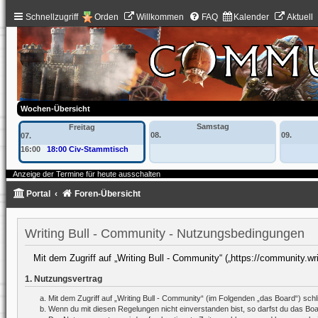
Schnellzugriff
Orden
Willkommen
FAQ
Kalender
Aktuell
Wochen-Übersicht
Samstag
Freitag
08.
09.
07.
16:00
18:00 Civ-Stammtisch
Anzeige der Termine für heute ausschalten
Portal
Foren-Übersicht
Writing Bull - Community - Nutzungsbedingungen
Mit dem Zugriff auf „Writing Bull - Community“ („https://community.wr
1. Nutzungsvertrag
Mit dem Zugriff auf „Writing Bull - Community“ (im Folgenden „das Board“) sc
Wenn du mit diesen Regelungen nicht einverstanden bist, so darfst du das Board