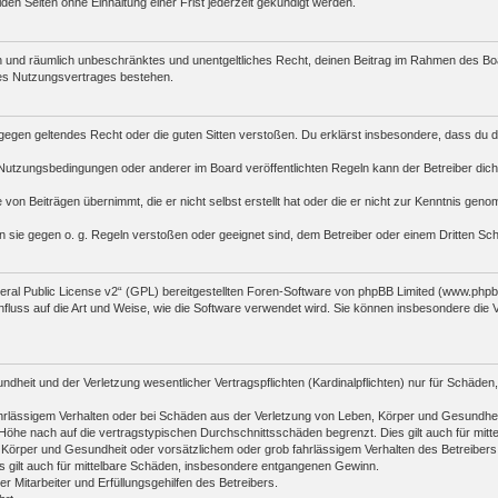
n Seiten ohne Einhaltung einer Frist jederzeit gekündigt werden.
tlich und räumlich unbeschränktes und unentgeltliches Recht, deinen Beitrag im Rahmen des B
es Nutzungsvertrages bestehen.
die gegen geltendes Recht oder die guten Sitten verstoßen. Du erklärst insbesondere, dass du 
Nutzungsbedingungen oder anderer im Board veröffentlichten Regeln kann der Betreiber di
 von Beiträgen übernimmt, die er nicht selbst erstellt hat oder die er nicht zur Kenntnis ge
n sie gegen o. g. Regeln verstoßen oder geeignet sind, dem Betreiber oder einem Dritten S
al Public License v2
“ (GPL) bereitgestellten Foren-Software von phpBB Limited (www.php
fluss auf die Art und Weise, wie die Software verwendet wird. Sie können insbesondere die
heit und der Verletzung wesentlicher Vertragspflichten (Kardinalpflichten) nur für Schäden, 
rlässigem Verhalten oder bei Schäden aus der Verletzung von Leben, Körper und Gesundheit un
öhe nach auf die vertragstypischen Durchschnittsschäden begrenzt. Dies gilt auch für mi
 Körper und Gesundheit oder vorsätzlichem oder grob fahrlässigem Verhalten des Betreibers
s gilt auch für mittelbare Schäden, insbesondere entgangenen Gewinn.
 Mitarbeiter und Erfüllungsgehilfen des Betreibers.