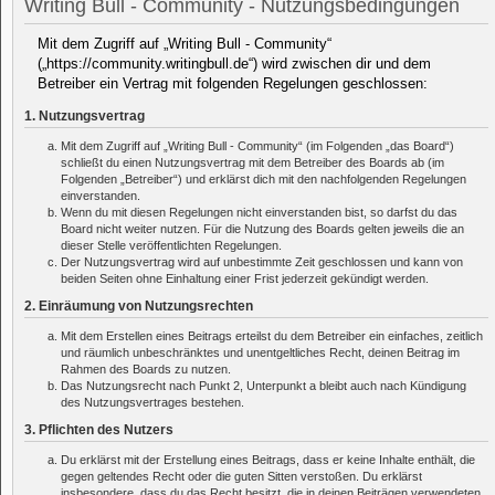
Writing Bull - Community - Nutzungsbedingungen
Mit dem Zugriff auf „Writing Bull - Community“
(„https://community.writingbull.de“) wird zwischen dir und dem
Betreiber ein Vertrag mit folgenden Regelungen geschlossen:
1. Nutzungsvertrag
Mit dem Zugriff auf „Writing Bull - Community“ (im Folgenden „das Board“)
schließt du einen Nutzungsvertrag mit dem Betreiber des Boards ab (im
Folgenden „Betreiber“) und erklärst dich mit den nachfolgenden Regelungen
einverstanden.
Wenn du mit diesen Regelungen nicht einverstanden bist, so darfst du das
Board nicht weiter nutzen. Für die Nutzung des Boards gelten jeweils die an
dieser Stelle veröffentlichten Regelungen.
Der Nutzungsvertrag wird auf unbestimmte Zeit geschlossen und kann von
beiden Seiten ohne Einhaltung einer Frist jederzeit gekündigt werden.
2. Einräumung von Nutzungsrechten
Mit dem Erstellen eines Beitrags erteilst du dem Betreiber ein einfaches, zeitlich
und räumlich unbeschränktes und unentgeltliches Recht, deinen Beitrag im
Rahmen des Boards zu nutzen.
Das Nutzungsrecht nach Punkt 2, Unterpunkt a bleibt auch nach Kündigung
des Nutzungsvertrages bestehen.
3. Pflichten des Nutzers
Du erklärst mit der Erstellung eines Beitrags, dass er keine Inhalte enthält, die
gegen geltendes Recht oder die guten Sitten verstoßen. Du erklärst
insbesondere, dass du das Recht besitzt, die in deinen Beiträgen verwendeten