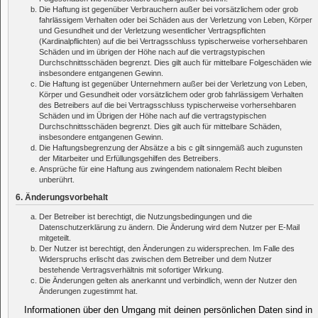
Die Haftung ist gegenüber Verbrauchern außer bei vorsätzlichem oder grob
fahrlässigem Verhalten oder bei Schäden aus der Verletzung von Leben, Körper
und Gesundheit und der Verletzung wesentlicher Vertragspflichten
(Kardinalpflichten) auf die bei Vertragsschluss typischerweise vorhersehbaren
Schäden und im übrigen der Höhe nach auf die vertragstypischen
Durchschnittsschäden begrenzt. Dies gilt auch für mittelbare Folgeschäden wie
insbesondere entgangenen Gewinn.
Die Haftung ist gegenüber Unternehmern außer bei der Verletzung von Leben,
Körper und Gesundheit oder vorsätzlichem oder grob fahrlässigem Verhalten
des Betreibers auf die bei Vertragsschluss typischerweise vorhersehbaren
Schäden und im Übrigen der Höhe nach auf die vertragstypischen
Durchschnittsschäden begrenzt. Dies gilt auch für mittelbare Schäden,
insbesondere entgangenen Gewinn.
Die Haftungsbegrenzung der Absätze a bis c gilt sinngemäß auch zugunsten
der Mitarbeiter und Erfüllungsgehilfen des Betreibers.
Ansprüche für eine Haftung aus zwingendem nationalem Recht bleiben
unberührt.
6. Änderungsvorbehalt
Der Betreiber ist berechtigt, die Nutzungsbedingungen und die
Datenschutzerklärung zu ändern. Die Änderung wird dem Nutzer per E-Mail
mitgeteilt.
Der Nutzer ist berechtigt, den Änderungen zu widersprechen. Im Falle des
Widerspruchs erlischt das zwischen dem Betreiber und dem Nutzer
bestehende Vertragsverhältnis mit sofortiger Wirkung.
Die Änderungen gelten als anerkannt und verbindlich, wenn der Nutzer den
Änderungen zugestimmt hat.
Informationen über den Umgang mit deinen persönlichen Daten sind in