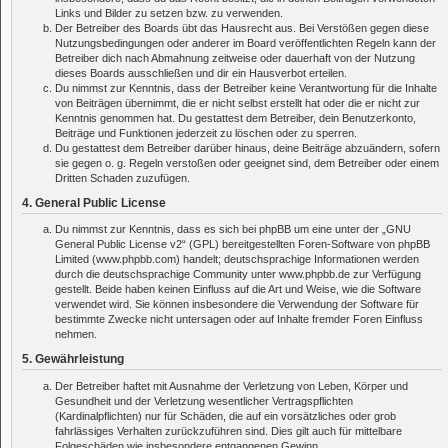
Links und Bilder zu setzen bzw. zu verwenden.
Der Betreiber des Boards übt das Hausrecht aus. Bei Verstößen gegen diese
Nutzungsbedingungen oder anderer im Board veröffentlichten Regeln kann der
Betreiber dich nach Abmahnung zeitweise oder dauerhaft von der Nutzung
dieses Boards ausschließen und dir ein Hausverbot erteilen.
Du nimmst zur Kenntnis, dass der Betreiber keine Verantwortung für die Inhalte
von Beiträgen übernimmt, die er nicht selbst erstellt hat oder die er nicht zur
Kenntnis genommen hat. Du gestattest dem Betreiber, dein Benutzerkonto,
Beiträge und Funktionen jederzeit zu löschen oder zu sperren.
Du gestattest dem Betreiber darüber hinaus, deine Beiträge abzuändern, sofern
sie gegen o. g. Regeln verstoßen oder geeignet sind, dem Betreiber oder einem
Dritten Schaden zuzufügen.
4. General Public License
Du nimmst zur Kenntnis, dass es sich bei phpBB um eine unter der „
GNU
General Public License v2
“ (GPL) bereitgestellten Foren-Software von phpBB
Limited (www.phpbb.com) handelt; deutschsprachige Informationen werden
durch die deutschsprachige Community unter www.phpbb.de zur Verfügung
gestellt. Beide haben keinen Einfluss auf die Art und Weise, wie die Software
verwendet wird. Sie können insbesondere die Verwendung der Software für
bestimmte Zwecke nicht untersagen oder auf Inhalte fremder Foren Einfluss
nehmen.
5. Gewährleistung
Der Betreiber haftet mit Ausnahme der Verletzung von Leben, Körper und
Gesundheit und der Verletzung wesentlicher Vertragspflichten
(Kardinalpflichten) nur für Schäden, die auf ein vorsätzliches oder grob
fahrlässiges Verhalten zurückzuführen sind. Dies gilt auch für mittelbare
Folgeschäden wie insbesondere entgangenen Gewinn.