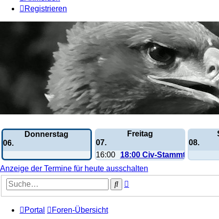
Registrieren
Wochen-Übersicht
Freitag
Donnerstag
07.
08.
06.
16:00
18:00 Civ-Stammtisch
Anzeige der Termine für heute ausschalten
Erweiterte
Suche
Suche
Portal
Foren-Übersicht