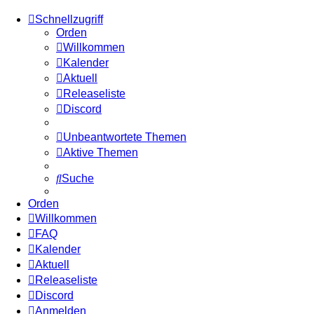
Schnellzugriff
Orden
Willkommen
Kalender
Aktuell
Releaseliste
Discord
Unbeantwortete Themen
Aktive Themen
Suche
Orden
Willkommen
FAQ
Kalender
Aktuell
Releaseliste
Discord
Anmelden