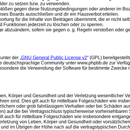
ilder zu setzen bzw. zu verwenden.
rstößen gegen diese Nutzungsbedingungen oder anderer im Board
ses Boards ausschließen und dir ein Hausverbot erteilen.
rtung für die Inhalte von Beiträgen übernimmt, die er nicht selb
d Funktionen jederzeit zu löschen oder zu sperren.
äge abzuändern, sofern sie gegen o. g. Regeln verstoßen oder g
unter der „
GNU General Public License v2
“ (GPL) bereitgeste
e deutschsprachige Community unter www.phpbb.de zur Verfügun
esondere die Verwendung der Software für bestimmte Zwecke nic
en, Körper und Gesundheit und der Verletzung wesentlicher Vertr
führen sind. Dies gilt auch für mittelbare Folgeschäden wie in
tzlichem oder grob fahrlässigem Verhalten oder bei Schäden au
hten) auf die bei Vertragsschluss typischerweise vorhersehbare
gilt auch für mittelbare Folgeschäden wie insbesondere entgan
rletzung von Leben, Körper und Gesundheit oder vorsätzlichem 
nd im Übrigen der Höhe nach auf die vertragstypischen Durchsc