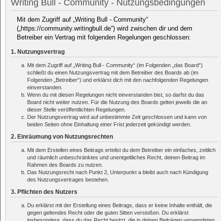
Writing Bull - Community - Nutzungsbedingungen
Mit dem Zugriff auf „Writing Bull - Community“
(„https://community.writingbull.de“) wird zwischen dir und dem
Betreiber ein Vertrag mit folgenden Regelungen geschlossen:
1. Nutzungsvertrag
Mit dem Zugriff auf „Writing Bull - Community“ (im Folgenden „das Board“)
schließt du einen Nutzungsvertrag mit dem Betreiber des Boards ab (im
Folgenden „Betreiber“) und erklärst dich mit den nachfolgenden Regelungen
einverstanden.
Wenn du mit diesen Regelungen nicht einverstanden bist, so darfst du das
Board nicht weiter nutzen. Für die Nutzung des Boards gelten jeweils die an
dieser Stelle veröffentlichten Regelungen.
Der Nutzungsvertrag wird auf unbestimmte Zeit geschlossen und kann von
beiden Seiten ohne Einhaltung einer Frist jederzeit gekündigt werden.
2. Einräumung von Nutzungsrechten
Mit dem Erstellen eines Beitrags erteilst du dem Betreiber ein einfaches, zeitlich
und räumlich unbeschränktes und unentgeltliches Recht, deinen Beitrag im
Rahmen des Boards zu nutzen.
Das Nutzungsrecht nach Punkt 2, Unterpunkt a bleibt auch nach Kündigung
des Nutzungsvertrages bestehen.
3. Pflichten des Nutzers
Du erklärst mit der Erstellung eines Beitrags, dass er keine Inhalte enthält, die
gegen geltendes Recht oder die guten Sitten verstoßen. Du erklärst
insbesondere, dass du das Recht besitzt, die in deinen Beiträgen verwendeten