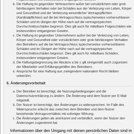
Die Haftung ist gegenüber Verbrauchern außer bei vorsätzlichem oder grob
fahrlässigem Verhalten oder bei Schäden aus der Verletzung von Leben, Körper
und Gesundheit und der Verletzung wesentlicher Vertragspflichten
(Kardinalpflichten) auf die bei Vertragsschluss typischerweise vorhersehbaren
Schäden und im übrigen der Höhe nach auf die vertragstypischen
Durchschnittsschäden begrenzt. Dies gilt auch für mittelbare Folgeschäden wie
insbesondere entgangenen Gewinn.
Die Haftung ist gegenüber Unternehmern außer bei der Verletzung von Leben,
Körper und Gesundheit oder vorsätzlichem oder grob fahrlässigem Verhalten
des Betreibers auf die bei Vertragsschluss typischerweise vorhersehbaren
Schäden und im Übrigen der Höhe nach auf die vertragstypischen
Durchschnittsschäden begrenzt. Dies gilt auch für mittelbare Schäden,
insbesondere entgangenen Gewinn.
Die Haftungsbegrenzung der Absätze a bis c gilt sinngemäß auch zugunsten
der Mitarbeiter und Erfüllungsgehilfen des Betreibers.
Ansprüche für eine Haftung aus zwingendem nationalem Recht bleiben
unberührt.
6. Änderungsvorbehalt
Der Betreiber ist berechtigt, die Nutzungsbedingungen und die
Datenschutzerklärung zu ändern. Die Änderung wird dem Nutzer per E-Mail
mitgeteilt.
Der Nutzer ist berechtigt, den Änderungen zu widersprechen. Im Falle des
Widerspruchs erlischt das zwischen dem Betreiber und dem Nutzer
bestehende Vertragsverhältnis mit sofortiger Wirkung.
Die Änderungen gelten als anerkannt und verbindlich, wenn der Nutzer den
Änderungen zugestimmt hat.
Informationen über den Umgang mit deinen persönlichen Daten sind in