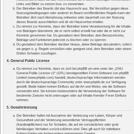
Links und Bilder zu setzen bzw. zu verwenden.
Der Betreiber des Boards übt das Hausrecht aus. Bei Verstößen gegen diese
Nutzungsbedingungen oder anderer im Board veröffentlichten Regeln kann der
Betreiber dich nach Abmahnung zeitweise oder dauerhaft von der Nutzung
dieses Boards ausschließen und dir ein Hausverbot erteilen.
Du nimmst zur Kenntnis, dass der Betreiber keine Verantwortung für die Inhalte
von Beiträgen übernimmt, die er nicht selbst erstellt hat oder die er nicht zur
Kenntnis genommen hat. Du gestattest dem Betreiber, dein Benutzerkonto,
Beiträge und Funktionen jederzeit zu löschen oder zu sperren.
Du gestattest dem Betreiber darüber hinaus, deine Beiträge abzuändern, sofern
sie gegen o. g. Regeln verstoßen oder geeignet sind, dem Betreiber oder einem
Dritten Schaden zuzufügen.
4. General Public License
Du nimmst zur Kenntnis, dass es sich bei phpBB um eine unter der „
GNU
General Public License v2
“ (GPL) bereitgestellten Foren-Software von phpBB
Limited (www.phpbb.com) handelt; deutschsprachige Informationen werden
durch die deutschsprachige Community unter www.phpbb.de zur Verfügung
gestellt. Beide haben keinen Einfluss auf die Art und Weise, wie die Software
verwendet wird. Sie können insbesondere die Verwendung der Software für
bestimmte Zwecke nicht untersagen oder auf Inhalte fremder Foren Einfluss
nehmen.
5. Gewährleistung
Der Betreiber haftet mit Ausnahme der Verletzung von Leben, Körper und
Gesundheit und der Verletzung wesentlicher Vertragspflichten
(Kardinalpflichten) nur für Schäden, die auf ein vorsätzliches oder grob
fahrlässiges Verhalten zurückzuführen sind. Dies gilt auch für mittelbare
Folgeschäden wie insbesondere entgangenen Gewinn.