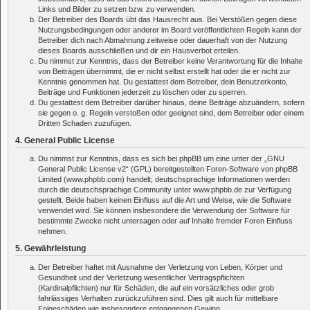
Links und Bilder zu setzen bzw. zu verwenden.
Der Betreiber des Boards übt das Hausrecht aus. Bei Verstößen gegen diese
Nutzungsbedingungen oder anderer im Board veröffentlichten Regeln kann der
Betreiber dich nach Abmahnung zeitweise oder dauerhaft von der Nutzung
dieses Boards ausschließen und dir ein Hausverbot erteilen.
Du nimmst zur Kenntnis, dass der Betreiber keine Verantwortung für die Inhalte
von Beiträgen übernimmt, die er nicht selbst erstellt hat oder die er nicht zur
Kenntnis genommen hat. Du gestattest dem Betreiber, dein Benutzerkonto,
Beiträge und Funktionen jederzeit zu löschen oder zu sperren.
Du gestattest dem Betreiber darüber hinaus, deine Beiträge abzuändern, sofern
sie gegen o. g. Regeln verstoßen oder geeignet sind, dem Betreiber oder einem
Dritten Schaden zuzufügen.
4. General Public License
Du nimmst zur Kenntnis, dass es sich bei phpBB um eine unter der „
GNU
General Public License v2
“ (GPL) bereitgestellten Foren-Software von phpBB
Limited (www.phpbb.com) handelt; deutschsprachige Informationen werden
durch die deutschsprachige Community unter www.phpbb.de zur Verfügung
gestellt. Beide haben keinen Einfluss auf die Art und Weise, wie die Software
verwendet wird. Sie können insbesondere die Verwendung der Software für
bestimmte Zwecke nicht untersagen oder auf Inhalte fremder Foren Einfluss
nehmen.
5. Gewährleistung
Der Betreiber haftet mit Ausnahme der Verletzung von Leben, Körper und
Gesundheit und der Verletzung wesentlicher Vertragspflichten
(Kardinalpflichten) nur für Schäden, die auf ein vorsätzliches oder grob
fahrlässiges Verhalten zurückzuführen sind. Dies gilt auch für mittelbare
Folgeschäden wie insbesondere entgangenen Gewinn.