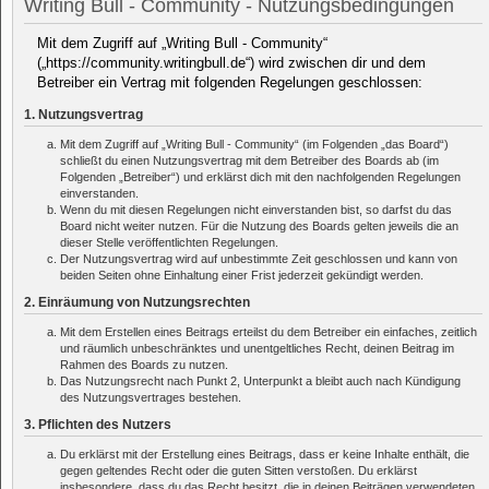
Writing Bull - Community - Nutzungsbedingungen
Mit dem Zugriff auf „Writing Bull - Community“
(„https://community.writingbull.de“) wird zwischen dir und dem
Betreiber ein Vertrag mit folgenden Regelungen geschlossen:
1. Nutzungsvertrag
Mit dem Zugriff auf „Writing Bull - Community“ (im Folgenden „das Board“)
schließt du einen Nutzungsvertrag mit dem Betreiber des Boards ab (im
Folgenden „Betreiber“) und erklärst dich mit den nachfolgenden Regelungen
einverstanden.
Wenn du mit diesen Regelungen nicht einverstanden bist, so darfst du das
Board nicht weiter nutzen. Für die Nutzung des Boards gelten jeweils die an
dieser Stelle veröffentlichten Regelungen.
Der Nutzungsvertrag wird auf unbestimmte Zeit geschlossen und kann von
beiden Seiten ohne Einhaltung einer Frist jederzeit gekündigt werden.
2. Einräumung von Nutzungsrechten
Mit dem Erstellen eines Beitrags erteilst du dem Betreiber ein einfaches, zeitlich
und räumlich unbeschränktes und unentgeltliches Recht, deinen Beitrag im
Rahmen des Boards zu nutzen.
Das Nutzungsrecht nach Punkt 2, Unterpunkt a bleibt auch nach Kündigung
des Nutzungsvertrages bestehen.
3. Pflichten des Nutzers
Du erklärst mit der Erstellung eines Beitrags, dass er keine Inhalte enthält, die
gegen geltendes Recht oder die guten Sitten verstoßen. Du erklärst
insbesondere, dass du das Recht besitzt, die in deinen Beiträgen verwendeten