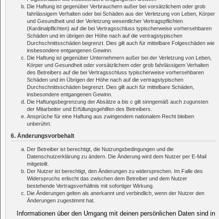
Die Haftung ist gegenüber Verbrauchern außer bei vorsätzlichem oder grob
fahrlässigem Verhalten oder bei Schäden aus der Verletzung von Leben, Körper
und Gesundheit und der Verletzung wesentlicher Vertragspflichten
(Kardinalpflichten) auf die bei Vertragsschluss typischerweise vorhersehbaren
Schäden und im übrigen der Höhe nach auf die vertragstypischen
Durchschnittsschäden begrenzt. Dies gilt auch für mittelbare Folgeschäden wie
insbesondere entgangenen Gewinn.
Die Haftung ist gegenüber Unternehmern außer bei der Verletzung von Leben,
Körper und Gesundheit oder vorsätzlichem oder grob fahrlässigem Verhalten
des Betreibers auf die bei Vertragsschluss typischerweise vorhersehbaren
Schäden und im Übrigen der Höhe nach auf die vertragstypischen
Durchschnittsschäden begrenzt. Dies gilt auch für mittelbare Schäden,
insbesondere entgangenen Gewinn.
Die Haftungsbegrenzung der Absätze a bis c gilt sinngemäß auch zugunsten
der Mitarbeiter und Erfüllungsgehilfen des Betreibers.
Ansprüche für eine Haftung aus zwingendem nationalem Recht bleiben
unberührt.
6. Änderungsvorbehalt
Der Betreiber ist berechtigt, die Nutzungsbedingungen und die
Datenschutzerklärung zu ändern. Die Änderung wird dem Nutzer per E-Mail
mitgeteilt.
Der Nutzer ist berechtigt, den Änderungen zu widersprechen. Im Falle des
Widerspruchs erlischt das zwischen dem Betreiber und dem Nutzer
bestehende Vertragsverhältnis mit sofortiger Wirkung.
Die Änderungen gelten als anerkannt und verbindlich, wenn der Nutzer den
Änderungen zugestimmt hat.
Informationen über den Umgang mit deinen persönlichen Daten sind in