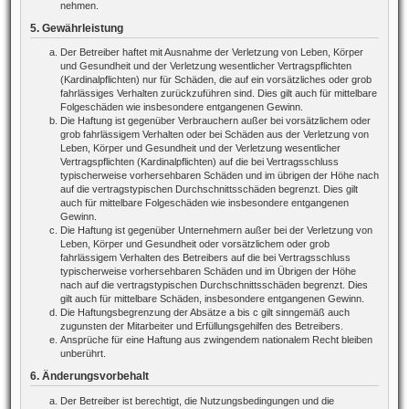
nehmen.
5. Gewährleistung
Der Betreiber haftet mit Ausnahme der Verletzung von Leben, Körper
und Gesundheit und der Verletzung wesentlicher Vertragspflichten
(Kardinalpflichten) nur für Schäden, die auf ein vorsätzliches oder grob
fahrlässiges Verhalten zurückzuführen sind. Dies gilt auch für mittelbare
Folgeschäden wie insbesondere entgangenen Gewinn.
Die Haftung ist gegenüber Verbrauchern außer bei vorsätzlichem oder
grob fahrlässigem Verhalten oder bei Schäden aus der Verletzung von
Leben, Körper und Gesundheit und der Verletzung wesentlicher
Vertragspflichten (Kardinalpflichten) auf die bei Vertragsschluss
typischerweise vorhersehbaren Schäden und im übrigen der Höhe nach
auf die vertragstypischen Durchschnittsschäden begrenzt. Dies gilt
auch für mittelbare Folgeschäden wie insbesondere entgangenen
Gewinn.
Die Haftung ist gegenüber Unternehmern außer bei der Verletzung von
Leben, Körper und Gesundheit oder vorsätzlichem oder grob
fahrlässigem Verhalten des Betreibers auf die bei Vertragsschluss
typischerweise vorhersehbaren Schäden und im Übrigen der Höhe
nach auf die vertragstypischen Durchschnittsschäden begrenzt. Dies
gilt auch für mittelbare Schäden, insbesondere entgangenen Gewinn.
Die Haftungsbegrenzung der Absätze a bis c gilt sinngemäß auch
zugunsten der Mitarbeiter und Erfüllungsgehilfen des Betreibers.
Ansprüche für eine Haftung aus zwingendem nationalem Recht bleiben
unberührt.
6. Änderungsvorbehalt
Der Betreiber ist berechtigt, die Nutzungsbedingungen und die