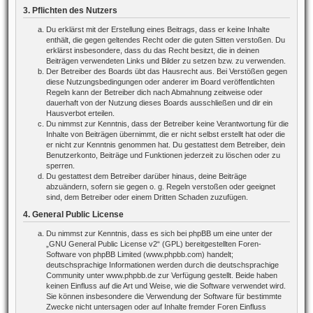
3. Pflichten des Nutzers
Du erklärst mit der Erstellung eines Beitrags, dass er keine Inhalte
enthält, die gegen geltendes Recht oder die guten Sitten verstoßen. Du
erklärst insbesondere, dass du das Recht besitzt, die in deinen
Beiträgen verwendeten Links und Bilder zu setzen bzw. zu verwenden.
Der Betreiber des Boards übt das Hausrecht aus. Bei Verstößen gegen
diese Nutzungsbedingungen oder anderer im Board veröffentlichten
Regeln kann der Betreiber dich nach Abmahnung zeitweise oder
dauerhaft von der Nutzung dieses Boards ausschließen und dir ein
Hausverbot erteilen.
Du nimmst zur Kenntnis, dass der Betreiber keine Verantwortung für die
Inhalte von Beiträgen übernimmt, die er nicht selbst erstellt hat oder die
er nicht zur Kenntnis genommen hat. Du gestattest dem Betreiber, dein
Benutzerkonto, Beiträge und Funktionen jederzeit zu löschen oder zu
sperren.
Du gestattest dem Betreiber darüber hinaus, deine Beiträge
abzuändern, sofern sie gegen o. g. Regeln verstoßen oder geeignet
sind, dem Betreiber oder einem Dritten Schaden zuzufügen.
4. General Public License
Du nimmst zur Kenntnis, dass es sich bei phpBB um eine unter der
„
GNU General Public License v2
“ (GPL) bereitgestellten Foren-
Software von phpBB Limited (www.phpbb.com) handelt;
deutschsprachige Informationen werden durch die deutschsprachige
Community unter www.phpbb.de zur Verfügung gestellt. Beide haben
keinen Einfluss auf die Art und Weise, wie die Software verwendet wird.
Sie können insbesondere die Verwendung der Software für bestimmte
Zwecke nicht untersagen oder auf Inhalte fremder Foren Einfluss