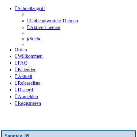
Schnellzugriff
Unbeantwortete Themen
Aktive Themen
Suche
Orden
Willkommen
FAQ
Kalender
Aktuell
Releaseliste
Discord
Anmelden
Registrieren
Wochen-Übersicht
Sonntag, 09.