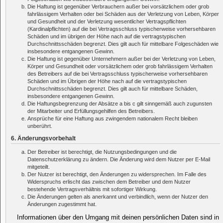
Die Haftung ist gegenüber Verbrauchern außer bei vorsätzlichem oder grob
fahrlässigem Verhalten oder bei Schäden aus der Verletzung von Leben, Körper
und Gesundheit und der Verletzung wesentlicher Vertragspflichten
(Kardinalpflichten) auf die bei Vertragsschluss typischerweise vorhersehbaren
Schäden und im übrigen der Höhe nach auf die vertragstypischen
Durchschnittsschäden begrenzt. Dies gilt auch für mittelbare Folgeschäden wie
insbesondere entgangenen Gewinn.
Die Haftung ist gegenüber Unternehmern außer bei der Verletzung von Leben,
Körper und Gesundheit oder vorsätzlichem oder grob fahrlässigem Verhalten
des Betreibers auf die bei Vertragsschluss typischerweise vorhersehbaren
Schäden und im Übrigen der Höhe nach auf die vertragstypischen
Durchschnittsschäden begrenzt. Dies gilt auch für mittelbare Schäden,
insbesondere entgangenen Gewinn.
Die Haftungsbegrenzung der Absätze a bis c gilt sinngemäß auch zugunsten
der Mitarbeiter und Erfüllungsgehilfen des Betreibers.
Ansprüche für eine Haftung aus zwingendem nationalem Recht bleiben
unberührt.
6. Änderungsvorbehalt
Der Betreiber ist berechtigt, die Nutzungsbedingungen und die
Datenschutzerklärung zu ändern. Die Änderung wird dem Nutzer per E-Mail
mitgeteilt.
Der Nutzer ist berechtigt, den Änderungen zu widersprechen. Im Falle des
Widerspruchs erlischt das zwischen dem Betreiber und dem Nutzer
bestehende Vertragsverhältnis mit sofortiger Wirkung.
Die Änderungen gelten als anerkannt und verbindlich, wenn der Nutzer den
Änderungen zugestimmt hat.
Informationen über den Umgang mit deinen persönlichen Daten sind in