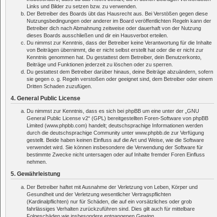
Links und Bilder zu setzen bzw. zu verwenden.
Der Betreiber des Boards übt das Hausrecht aus. Bei Verstößen gegen diese
Nutzungsbedingungen oder anderer im Board veröffentlichten Regeln kann der
Betreiber dich nach Abmahnung zeitweise oder dauerhaft von der Nutzung
dieses Boards ausschließen und dir ein Hausverbot erteilen.
Du nimmst zur Kenntnis, dass der Betreiber keine Verantwortung für die Inhalte
von Beiträgen übernimmt, die er nicht selbst erstellt hat oder die er nicht zur
Kenntnis genommen hat. Du gestattest dem Betreiber, dein Benutzerkonto,
Beiträge und Funktionen jederzeit zu löschen oder zu sperren.
Du gestattest dem Betreiber darüber hinaus, deine Beiträge abzuändern, sofern
sie gegen o. g. Regeln verstoßen oder geeignet sind, dem Betreiber oder einem
Dritten Schaden zuzufügen.
4. General Public License
Du nimmst zur Kenntnis, dass es sich bei phpBB um eine unter der „
GNU
General Public License v2
“ (GPL) bereitgestellten Foren-Software von phpBB
Limited (www.phpbb.com) handelt; deutschsprachige Informationen werden
durch die deutschsprachige Community unter www.phpbb.de zur Verfügung
gestellt. Beide haben keinen Einfluss auf die Art und Weise, wie die Software
verwendet wird. Sie können insbesondere die Verwendung der Software für
bestimmte Zwecke nicht untersagen oder auf Inhalte fremder Foren Einfluss
nehmen.
5. Gewährleistung
Der Betreiber haftet mit Ausnahme der Verletzung von Leben, Körper und
Gesundheit und der Verletzung wesentlicher Vertragspflichten
(Kardinalpflichten) nur für Schäden, die auf ein vorsätzliches oder grob
fahrlässiges Verhalten zurückzuführen sind. Dies gilt auch für mittelbare
Folgeschäden wie insbesondere entgangenen Gewinn.