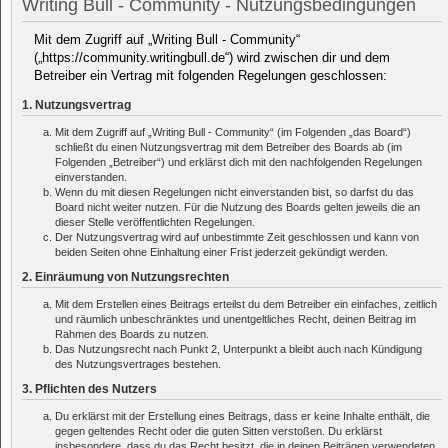
Writing Bull - Community - Nutzungsbedingungen
Mit dem Zugriff auf „Writing Bull - Community“
(„https://community.writingbull.de“) wird zwischen dir und dem
Betreiber ein Vertrag mit folgenden Regelungen geschlossen:
1. Nutzungsvertrag
Mit dem Zugriff auf „Writing Bull - Community“ (im Folgenden „das Board“)
schließt du einen Nutzungsvertrag mit dem Betreiber des Boards ab (im
Folgenden „Betreiber“) und erklärst dich mit den nachfolgenden Regelungen
einverstanden.
Wenn du mit diesen Regelungen nicht einverstanden bist, so darfst du das
Board nicht weiter nutzen. Für die Nutzung des Boards gelten jeweils die an
dieser Stelle veröffentlichten Regelungen.
Der Nutzungsvertrag wird auf unbestimmte Zeit geschlossen und kann von
beiden Seiten ohne Einhaltung einer Frist jederzeit gekündigt werden.
2. Einräumung von Nutzungsrechten
Mit dem Erstellen eines Beitrags erteilst du dem Betreiber ein einfaches, zeitlich
und räumlich unbeschränktes und unentgeltliches Recht, deinen Beitrag im
Rahmen des Boards zu nutzen.
Das Nutzungsrecht nach Punkt 2, Unterpunkt a bleibt auch nach Kündigung
des Nutzungsvertrages bestehen.
3. Pflichten des Nutzers
Du erklärst mit der Erstellung eines Beitrags, dass er keine Inhalte enthält, die
gegen geltendes Recht oder die guten Sitten verstoßen. Du erklärst
insbesondere, dass du das Recht besitzt, die in deinen Beiträgen verwendeten