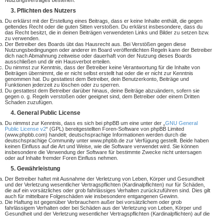
Nutzungsvertrages bestehen.
3. Pflichten des Nutzers
Du erklärst mit der Erstellung eines Beitrags, dass er keine Inhalte enthält, die gegen
geltendes Recht oder die guten Sitten verstoßen. Du erklärst insbesondere, dass du
das Recht besitzt, die in deinen Beiträgen verwendeten Links und Bilder zu setzen bzw.
zu verwenden.
Der Betreiber des Boards übt das Hausrecht aus. Bei Verstößen gegen diese
Nutzungsbedingungen oder anderer im Board veröffentlichten Regeln kann der Betreiber
dich nach Abmahnung zeitweise oder dauerhaft von der Nutzung dieses Boards
ausschließen und dir ein Hausverbot erteilen.
Du nimmst zur Kenntnis, dass der Betreiber keine Verantwortung für die Inhalte von
Beiträgen übernimmt, die er nicht selbst erstellt hat oder die er nicht zur Kenntnis
genommen hat. Du gestattest dem Betreiber, dein Benutzerkonto, Beiträge und
Funktionen jederzeit zu löschen oder zu sperren.
Du gestattest dem Betreiber darüber hinaus, deine Beiträge abzuändern, sofern sie
gegen o. g. Regeln verstoßen oder geeignet sind, dem Betreiber oder einem Dritten
Schaden zuzufügen.
4. General Public License
Du nimmst zur Kenntnis, dass es sich bei phpBB um eine unter der „
GNU General
Public License v2
“ (GPL) bereitgestellten Foren-Software von phpBB Limited
(www.phpbb.com) handelt; deutschsprachige Informationen werden durch die
deutschsprachige Community unter www.phpbb.de zur Verfügung gestellt. Beide haben
keinen Einfluss auf die Art und Weise, wie die Software verwendet wird. Sie können
insbesondere die Verwendung der Software für bestimmte Zwecke nicht untersagen
oder auf Inhalte fremder Foren Einfluss nehmen.
5. Gewährleistung
Der Betreiber haftet mit Ausnahme der Verletzung von Leben, Körper und Gesundheit
und der Verletzung wesentlicher Vertragspflichten (Kardinalpflichten) nur für Schäden,
die auf ein vorsätzliches oder grob fahrlässiges Verhalten zurückzuführen sind. Dies gilt
auch für mittelbare Folgeschäden wie insbesondere entgangenen Gewinn.
Die Haftung ist gegenüber Verbrauchern außer bei vorsätzlichem oder grob
fahrlässigem Verhalten oder bei Schäden aus der Verletzung von Leben, Körper und
Gesundheit und der Verletzung wesentlicher Vertragspflichten (Kardinalpflichten) auf die