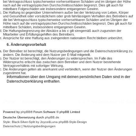
bei Vertragsschluss typischerweise vorhersehbaren Schäden und im übrigen der Höhe
nach auf die vertragstypischen Durchschnittsschäden begrenzt. Dies gilt auch für
mittelbare Folgeschäden wie insbesondere entgangenen Gewinn.
Die Haftung ist gegenüber Unternehmern außer bei der Verletzung von Leben, Körper
und Gesundheit oder vorsätzlichem oder grob fahrlässigem Verhalten des Betreibers auf
die bei Vertragsschluss typischerweise vorhersehbaren Schäden und im Übrigen der
Höhe nach auf die vertragstypischen Durchschnittsschäden begrenzt. Dies gilt auch für
mittelbare Schäden, insbesondere entgangenen Gewinn.
Die Haftungsbegrenzung der Absätze a bis c gilt sinngemäß auch zugunsten der
Mitarbeiter und Erfüllungsgehilfen des Betreibers.
Ansprüche für eine Haftung aus zwingendem nationalem Recht bleiben unberührt.
6. Änderungsvorbehalt
Der Betreiber ist berechtigt, die Nutzungsbedingungen und die Datenschutzerklärung zu
ändern. Die Änderung wird dem Nutzer per E-Mail mitgeteilt.
Der Nutzer ist berechtigt, den Änderungen zu widersprechen. Im Falle des
Widerspruchs erlischt das zwischen dem Betreiber und dem Nutzer bestehende
Vertragsverhältnis mit sofortiger Wirkung.
Die Änderungen gelten als anerkannt und verbindlich, wenn der Nutzer den Änderungen
zugestimmt hat.
Informationen über den Umgang mit deinen persönlichen Daten sind in der
Datenschutzerklärung enthalten.
Portal
Foren-Übersicht
Alle Zeiten sind
UTC+02:0
Powered by
phpBB
® Forum Software © phpBB Limited
Deutsche Übersetzung durch
phpBB.de
Style: Black-Silver-Split by Joyce&Luna
phpBB-Style-Design
Datenschutz
|
Nutzungsbedingungen