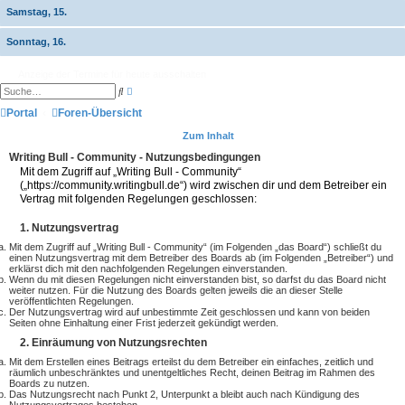
Samstag, 15.
Sonntag, 16.
Anzeige der Termine für heute ausschalten
E
S
r
u
w
Portal
Foren-Übersicht
c
e
h
i
e
Zum Inhalt
t
e
Writing Bull - Community - Nutzungsbedingungen
r
Mit dem Zugriff auf „Writing Bull - Community“
t
(„https://community.writingbull.de“) wird zwischen dir und dem Betreiber ein
e
S
Vertrag mit folgenden Regelungen geschlossen:
u
c
1. Nutzungsvertrag
h
e
Mit dem Zugriff auf „Writing Bull - Community“ (im Folgenden „das Board“) schließt du
einen Nutzungsvertrag mit dem Betreiber des Boards ab (im Folgenden „Betreiber“) und
erklärst dich mit den nachfolgenden Regelungen einverstanden.
Wenn du mit diesen Regelungen nicht einverstanden bist, so darfst du das Board nicht
weiter nutzen. Für die Nutzung des Boards gelten jeweils die an dieser Stelle
veröffentlichten Regelungen.
Der Nutzungsvertrag wird auf unbestimmte Zeit geschlossen und kann von beiden
Seiten ohne Einhaltung einer Frist jederzeit gekündigt werden.
2. Einräumung von Nutzungsrechten
Mit dem Erstellen eines Beitrags erteilst du dem Betreiber ein einfaches, zeitlich und
räumlich unbeschränktes und unentgeltliches Recht, deinen Beitrag im Rahmen des
Boards zu nutzen.
Das Nutzungsrecht nach Punkt 2, Unterpunkt a bleibt auch nach Kündigung des