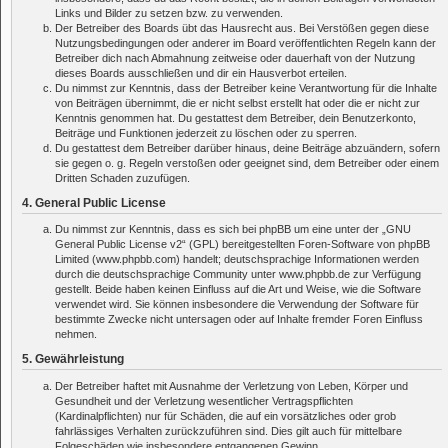
Links und Bilder zu setzen bzw. zu verwenden.
Der Betreiber des Boards übt das Hausrecht aus. Bei Verstößen gegen diese
Nutzungsbedingungen oder anderer im Board veröffentlichten Regeln kann der
Betreiber dich nach Abmahnung zeitweise oder dauerhaft von der Nutzung
dieses Boards ausschließen und dir ein Hausverbot erteilen.
Du nimmst zur Kenntnis, dass der Betreiber keine Verantwortung für die Inhalte
von Beiträgen übernimmt, die er nicht selbst erstellt hat oder die er nicht zur
Kenntnis genommen hat. Du gestattest dem Betreiber, dein Benutzerkonto,
Beiträge und Funktionen jederzeit zu löschen oder zu sperren.
Du gestattest dem Betreiber darüber hinaus, deine Beiträge abzuändern, sofern
sie gegen o. g. Regeln verstoßen oder geeignet sind, dem Betreiber oder einem
Dritten Schaden zuzufügen.
4. General Public License
Du nimmst zur Kenntnis, dass es sich bei phpBB um eine unter der „
GNU
General Public License v2
“ (GPL) bereitgestellten Foren-Software von phpBB
Limited (www.phpbb.com) handelt; deutschsprachige Informationen werden
durch die deutschsprachige Community unter www.phpbb.de zur Verfügung
gestellt. Beide haben keinen Einfluss auf die Art und Weise, wie die Software
verwendet wird. Sie können insbesondere die Verwendung der Software für
bestimmte Zwecke nicht untersagen oder auf Inhalte fremder Foren Einfluss
nehmen.
5. Gewährleistung
Der Betreiber haftet mit Ausnahme der Verletzung von Leben, Körper und
Gesundheit und der Verletzung wesentlicher Vertragspflichten
(Kardinalpflichten) nur für Schäden, die auf ein vorsätzliches oder grob
fahrlässiges Verhalten zurückzuführen sind. Dies gilt auch für mittelbare
Folgeschäden wie insbesondere entgangenen Gewinn.