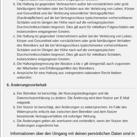
Die Haftung ist gegenüber Verbrauchern außer bei vorsätzlichem oder grob
fahrlässigem Verhalten oder bei Schäden aus der Verletzung von Leben, Körper
und Gesundheit und der Verletzung wesentlicher Vertragspflichten
(Kardinalpflichten) auf die bei Vertragsschluss typischerweise vorhersehbaren
Schäden und im übrigen der Höhe nach auf die vertragstypischen
Durchschnittsschäden begrenzt. Dies gilt auch für mittelbare Folgeschäden wie
insbesondere entgangenen Gewinn.
Die Haftung ist gegenüber Unternehmern außer bei der Verletzung von Leben,
Körper und Gesundheit oder vorsätzlichem oder grob fahrlässigem Verhalten
des Betreibers auf die bei Vertragsschluss typischerweise vorhersehbaren
Schäden und im Übrigen der Höhe nach auf die vertragstypischen
Durchschnittsschäden begrenzt. Dies gilt auch für mittelbare Schäden,
insbesondere entgangenen Gewinn.
Die Haftungsbegrenzung der Absätze a bis c gilt sinngemäß auch zugunsten
der Mitarbeiter und Erfüllungsgehilfen des Betreibers.
Ansprüche für eine Haftung aus zwingendem nationalem Recht bleiben
unberührt.
6. Änderungsvorbehalt
Der Betreiber ist berechtigt, die Nutzungsbedingungen und die
Datenschutzerklärung zu ändern. Die Änderung wird dem Nutzer per E-Mail
mitgeteilt.
Der Nutzer ist berechtigt, den Änderungen zu widersprechen. Im Falle des
Widerspruchs erlischt das zwischen dem Betreiber und dem Nutzer
bestehende Vertragsverhältnis mit sofortiger Wirkung.
Die Änderungen gelten als anerkannt und verbindlich, wenn der Nutzer den
Änderungen zugestimmt hat.
Informationen über den Umgang mit deinen persönlichen Daten sind in