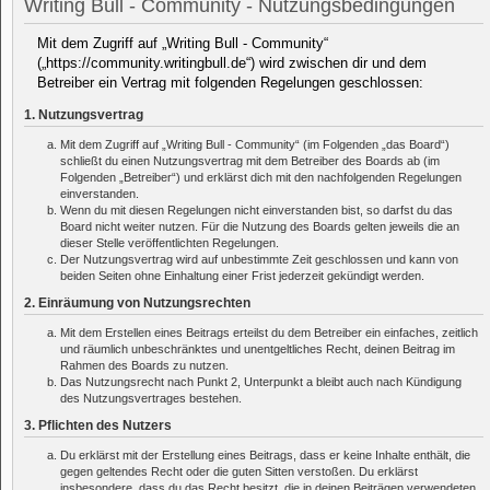
Writing Bull - Community - Nutzungsbedingungen
Mit dem Zugriff auf „Writing Bull - Community“
(„https://community.writingbull.de“) wird zwischen dir und dem
Betreiber ein Vertrag mit folgenden Regelungen geschlossen:
1. Nutzungsvertrag
Mit dem Zugriff auf „Writing Bull - Community“ (im Folgenden „das Board“)
schließt du einen Nutzungsvertrag mit dem Betreiber des Boards ab (im
Folgenden „Betreiber“) und erklärst dich mit den nachfolgenden Regelungen
einverstanden.
Wenn du mit diesen Regelungen nicht einverstanden bist, so darfst du das
Board nicht weiter nutzen. Für die Nutzung des Boards gelten jeweils die an
dieser Stelle veröffentlichten Regelungen.
Der Nutzungsvertrag wird auf unbestimmte Zeit geschlossen und kann von
beiden Seiten ohne Einhaltung einer Frist jederzeit gekündigt werden.
2. Einräumung von Nutzungsrechten
Mit dem Erstellen eines Beitrags erteilst du dem Betreiber ein einfaches, zeitlich
und räumlich unbeschränktes und unentgeltliches Recht, deinen Beitrag im
Rahmen des Boards zu nutzen.
Das Nutzungsrecht nach Punkt 2, Unterpunkt a bleibt auch nach Kündigung
des Nutzungsvertrages bestehen.
3. Pflichten des Nutzers
Du erklärst mit der Erstellung eines Beitrags, dass er keine Inhalte enthält, die
gegen geltendes Recht oder die guten Sitten verstoßen. Du erklärst
insbesondere, dass du das Recht besitzt, die in deinen Beiträgen verwendeten