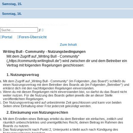
Samstag, 15.
Sonntag, 16.
Anzeige der Termine für heute ausschalten
E
S
r
u
w
Portal
Foren-Übersicht
c
e
h
i
e
Zum Inhalt
t
e
Writing Bull - Community - Nutzungsbedingungen
r
Mit dem Zugriff auf „Writing Bull - Community“
t
(„https://community.writingbull.de“) wird zwischen dir und dem Betreiber ein
e
S
Vertrag mit folgenden Regelungen geschlossen:
u
c
1. Nutzungsvertrag
h
e
Mit dem Zugriff auf „Writing Bull - Community“ (im Folgenden „das Board“) schließt du
einen Nutzungsvertrag mit dem Betreiber des Boards ab (im Folgenden „Betreiber“) und
erklärst dich mit den nachfolgenden Regelungen einverstanden.
Wenn du mit diesen Regelungen nicht einverstanden bist, so darfst du das Board nicht
weiter nutzen. Für die Nutzung des Boards gelten jeweils die an dieser Stelle
veröffentlichten Regelungen.
Der Nutzungsvertrag wird auf unbestimmte Zeit geschlossen und kann von beiden
Seiten ohne Einhaltung einer Frist jederzeit gekündigt werden.
2. Einräumung von Nutzungsrechten
Mit dem Erstellen eines Beitrags erteilst du dem Betreiber ein einfaches, zeitlich und
räumlich unbeschränktes und unentgeltliches Recht, deinen Beitrag im Rahmen des
Boards zu nutzen.
Das Nutzungsrecht nach Punkt 2, Unterpunkt a bleibt auch nach Kündigung des