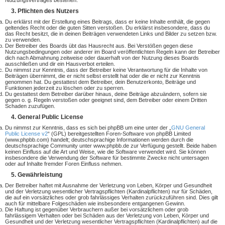
Nutzungsvertrages bestehen.
3. Pflichten des Nutzers
Du erklärst mit der Erstellung eines Beitrags, dass er keine Inhalte enthält, die gegen
geltendes Recht oder die guten Sitten verstoßen. Du erklärst insbesondere, dass du
das Recht besitzt, die in deinen Beiträgen verwendeten Links und Bilder zu setzen bzw.
zu verwenden.
Der Betreiber des Boards übt das Hausrecht aus. Bei Verstößen gegen diese
Nutzungsbedingungen oder anderer im Board veröffentlichten Regeln kann der Betreiber
dich nach Abmahnung zeitweise oder dauerhaft von der Nutzung dieses Boards
ausschließen und dir ein Hausverbot erteilen.
Du nimmst zur Kenntnis, dass der Betreiber keine Verantwortung für die Inhalte von
Beiträgen übernimmt, die er nicht selbst erstellt hat oder die er nicht zur Kenntnis
genommen hat. Du gestattest dem Betreiber, dein Benutzerkonto, Beiträge und
Funktionen jederzeit zu löschen oder zu sperren.
Du gestattest dem Betreiber darüber hinaus, deine Beiträge abzuändern, sofern sie
gegen o. g. Regeln verstoßen oder geeignet sind, dem Betreiber oder einem Dritten
Schaden zuzufügen.
4. General Public License
Du nimmst zur Kenntnis, dass es sich bei phpBB um eine unter der „
GNU General
Public License v2
“ (GPL) bereitgestellten Foren-Software von phpBB Limited
(www.phpbb.com) handelt; deutschsprachige Informationen werden durch die
deutschsprachige Community unter www.phpbb.de zur Verfügung gestellt. Beide haben
keinen Einfluss auf die Art und Weise, wie die Software verwendet wird. Sie können
insbesondere die Verwendung der Software für bestimmte Zwecke nicht untersagen
oder auf Inhalte fremder Foren Einfluss nehmen.
5. Gewährleistung
Der Betreiber haftet mit Ausnahme der Verletzung von Leben, Körper und Gesundheit
und der Verletzung wesentlicher Vertragspflichten (Kardinalpflichten) nur für Schäden,
die auf ein vorsätzliches oder grob fahrlässiges Verhalten zurückzuführen sind. Dies gilt
auch für mittelbare Folgeschäden wie insbesondere entgangenen Gewinn.
Die Haftung ist gegenüber Verbrauchern außer bei vorsätzlichem oder grob
fahrlässigem Verhalten oder bei Schäden aus der Verletzung von Leben, Körper und
Gesundheit und der Verletzung wesentlicher Vertragspflichten (Kardinalpflichten) auf die