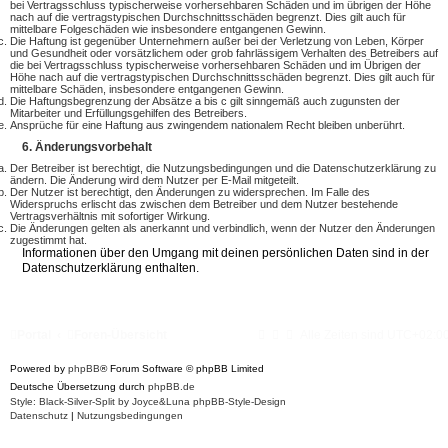
bei Vertragsschluss typischerweise vorhersehbaren Schäden und im übrigen der Höhe
nach auf die vertragstypischen Durchschnittsschäden begrenzt. Dies gilt auch für
mittelbare Folgeschäden wie insbesondere entgangenen Gewinn.
Die Haftung ist gegenüber Unternehmern außer bei der Verletzung von Leben, Körper
und Gesundheit oder vorsätzlichem oder grob fahrlässigem Verhalten des Betreibers auf
die bei Vertragsschluss typischerweise vorhersehbaren Schäden und im Übrigen der
Höhe nach auf die vertragstypischen Durchschnittsschäden begrenzt. Dies gilt auch für
mittelbare Schäden, insbesondere entgangenen Gewinn.
Die Haftungsbegrenzung der Absätze a bis c gilt sinngemäß auch zugunsten der
Mitarbeiter und Erfüllungsgehilfen des Betreibers.
Ansprüche für eine Haftung aus zwingendem nationalem Recht bleiben unberührt.
6. Änderungsvorbehalt
Der Betreiber ist berechtigt, die Nutzungsbedingungen und die Datenschutzerklärung zu
ändern. Die Änderung wird dem Nutzer per E-Mail mitgeteilt.
Der Nutzer ist berechtigt, den Änderungen zu widersprechen. Im Falle des
Widerspruchs erlischt das zwischen dem Betreiber und dem Nutzer bestehende
Vertragsverhältnis mit sofortiger Wirkung.
Die Änderungen gelten als anerkannt und verbindlich, wenn der Nutzer den Änderungen
zugestimmt hat.
Informationen über den Umgang mit deinen persönlichen Daten sind in der
Datenschutzerklärung enthalten.
Portal
Foren-Übersicht
Alle Zeiten sind
UTC+02:0
Powered by
phpBB
® Forum Software © phpBB Limited
Deutsche Übersetzung durch
phpBB.de
Style: Black-Silver-Split by Joyce&Luna
phpBB-Style-Design
Datenschutz
|
Nutzungsbedingungen