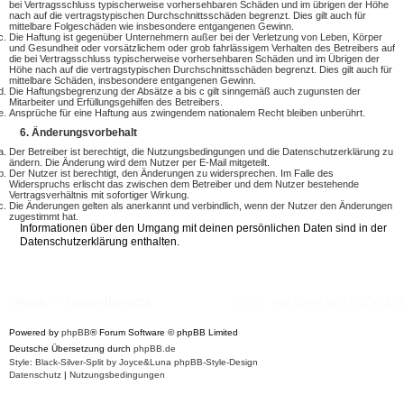
bei Vertragsschluss typischerweise vorhersehbaren Schäden und im übrigen der Höhe
nach auf die vertragstypischen Durchschnittsschäden begrenzt. Dies gilt auch für
mittelbare Folgeschäden wie insbesondere entgangenen Gewinn.
Die Haftung ist gegenüber Unternehmern außer bei der Verletzung von Leben, Körper
und Gesundheit oder vorsätzlichem oder grob fahrlässigem Verhalten des Betreibers auf
die bei Vertragsschluss typischerweise vorhersehbaren Schäden und im Übrigen der
Höhe nach auf die vertragstypischen Durchschnittsschäden begrenzt. Dies gilt auch für
mittelbare Schäden, insbesondere entgangenen Gewinn.
Die Haftungsbegrenzung der Absätze a bis c gilt sinngemäß auch zugunsten der
Mitarbeiter und Erfüllungsgehilfen des Betreibers.
Ansprüche für eine Haftung aus zwingendem nationalem Recht bleiben unberührt.
6. Änderungsvorbehalt
Der Betreiber ist berechtigt, die Nutzungsbedingungen und die Datenschutzerklärung zu
ändern. Die Änderung wird dem Nutzer per E-Mail mitgeteilt.
Der Nutzer ist berechtigt, den Änderungen zu widersprechen. Im Falle des
Widerspruchs erlischt das zwischen dem Betreiber und dem Nutzer bestehende
Vertragsverhältnis mit sofortiger Wirkung.
Die Änderungen gelten als anerkannt und verbindlich, wenn der Nutzer den Änderungen
zugestimmt hat.
Informationen über den Umgang mit deinen persönlichen Daten sind in der
Datenschutzerklärung enthalten.
Portal
Foren-Übersicht
Alle Zeiten sind
UTC+02:0
Powered by
phpBB
® Forum Software © phpBB Limited
Deutsche Übersetzung durch
phpBB.de
Style: Black-Silver-Split by Joyce&Luna
phpBB-Style-Design
Datenschutz
|
Nutzungsbedingungen