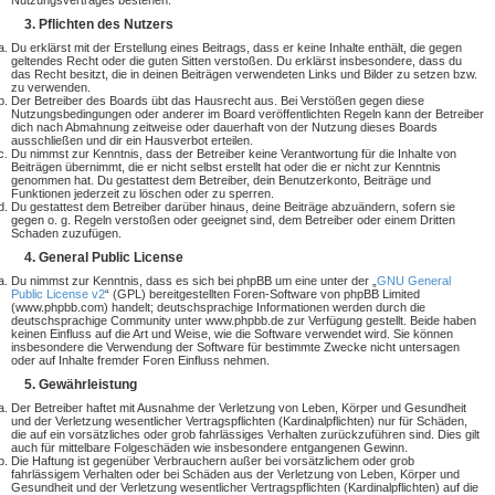
Nutzungsvertrages bestehen.
3. Pflichten des Nutzers
Du erklärst mit der Erstellung eines Beitrags, dass er keine Inhalte enthält, die gegen
geltendes Recht oder die guten Sitten verstoßen. Du erklärst insbesondere, dass du
das Recht besitzt, die in deinen Beiträgen verwendeten Links und Bilder zu setzen bzw.
zu verwenden.
Der Betreiber des Boards übt das Hausrecht aus. Bei Verstößen gegen diese
Nutzungsbedingungen oder anderer im Board veröffentlichten Regeln kann der Betreiber
dich nach Abmahnung zeitweise oder dauerhaft von der Nutzung dieses Boards
ausschließen und dir ein Hausverbot erteilen.
Du nimmst zur Kenntnis, dass der Betreiber keine Verantwortung für die Inhalte von
Beiträgen übernimmt, die er nicht selbst erstellt hat oder die er nicht zur Kenntnis
genommen hat. Du gestattest dem Betreiber, dein Benutzerkonto, Beiträge und
Funktionen jederzeit zu löschen oder zu sperren.
Du gestattest dem Betreiber darüber hinaus, deine Beiträge abzuändern, sofern sie
gegen o. g. Regeln verstoßen oder geeignet sind, dem Betreiber oder einem Dritten
Schaden zuzufügen.
4. General Public License
Du nimmst zur Kenntnis, dass es sich bei phpBB um eine unter der „
GNU General
Public License v2
“ (GPL) bereitgestellten Foren-Software von phpBB Limited
(www.phpbb.com) handelt; deutschsprachige Informationen werden durch die
deutschsprachige Community unter www.phpbb.de zur Verfügung gestellt. Beide haben
keinen Einfluss auf die Art und Weise, wie die Software verwendet wird. Sie können
insbesondere die Verwendung der Software für bestimmte Zwecke nicht untersagen
oder auf Inhalte fremder Foren Einfluss nehmen.
5. Gewährleistung
Der Betreiber haftet mit Ausnahme der Verletzung von Leben, Körper und Gesundheit
und der Verletzung wesentlicher Vertragspflichten (Kardinalpflichten) nur für Schäden,
die auf ein vorsätzliches oder grob fahrlässiges Verhalten zurückzuführen sind. Dies gilt
auch für mittelbare Folgeschäden wie insbesondere entgangenen Gewinn.
Die Haftung ist gegenüber Verbrauchern außer bei vorsätzlichem oder grob
fahrlässigem Verhalten oder bei Schäden aus der Verletzung von Leben, Körper und
Gesundheit und der Verletzung wesentlicher Vertragspflichten (Kardinalpflichten) auf die