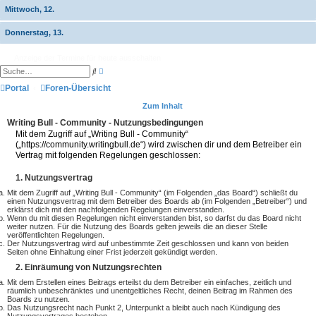
Mittwoch, 12.
Donnerstag, 13.
Anzeige der Termine für heute ausschalten
E
S
r
u
w
Portal
Foren-Übersicht
c
e
h
i
e
Zum Inhalt
t
e
Writing Bull - Community - Nutzungsbedingungen
r
Mit dem Zugriff auf „Writing Bull - Community“
t
(„https://community.writingbull.de“) wird zwischen dir und dem Betreiber ein
e
S
Vertrag mit folgenden Regelungen geschlossen:
u
c
1. Nutzungsvertrag
h
e
Mit dem Zugriff auf „Writing Bull - Community“ (im Folgenden „das Board“) schließt du
einen Nutzungsvertrag mit dem Betreiber des Boards ab (im Folgenden „Betreiber“) und
erklärst dich mit den nachfolgenden Regelungen einverstanden.
Wenn du mit diesen Regelungen nicht einverstanden bist, so darfst du das Board nicht
weiter nutzen. Für die Nutzung des Boards gelten jeweils die an dieser Stelle
veröffentlichten Regelungen.
Der Nutzungsvertrag wird auf unbestimmte Zeit geschlossen und kann von beiden
Seiten ohne Einhaltung einer Frist jederzeit gekündigt werden.
2. Einräumung von Nutzungsrechten
Mit dem Erstellen eines Beitrags erteilst du dem Betreiber ein einfaches, zeitlich und
räumlich unbeschränktes und unentgeltliches Recht, deinen Beitrag im Rahmen des
Boards zu nutzen.
Das Nutzungsrecht nach Punkt 2, Unterpunkt a bleibt auch nach Kündigung des