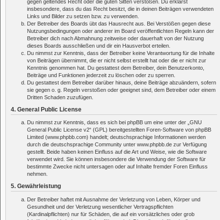
gegen geltendes Recht oder die guten Sitten verstoßen. Du erklärst
insbesondere, dass du das Recht besitzt, die in deinen Beiträgen verwendeten
Links und Bilder zu setzen bzw. zu verwenden.
Der Betreiber des Boards übt das Hausrecht aus. Bei Verstößen gegen diese
Nutzungsbedingungen oder anderer im Board veröffentlichten Regeln kann der
Betreiber dich nach Abmahnung zeitweise oder dauerhaft von der Nutzung
dieses Boards ausschließen und dir ein Hausverbot erteilen.
Du nimmst zur Kenntnis, dass der Betreiber keine Verantwortung für die Inhalte
von Beiträgen übernimmt, die er nicht selbst erstellt hat oder die er nicht zur
Kenntnis genommen hat. Du gestattest dem Betreiber, dein Benutzerkonto,
Beiträge und Funktionen jederzeit zu löschen oder zu sperren.
Du gestattest dem Betreiber darüber hinaus, deine Beiträge abzuändern, sofern
sie gegen o. g. Regeln verstoßen oder geeignet sind, dem Betreiber oder einem
Dritten Schaden zuzufügen.
4. General Public License
Du nimmst zur Kenntnis, dass es sich bei phpBB um eine unter der „
GNU
General Public License v2
“ (GPL) bereitgestellten Foren-Software von phpBB
Limited (www.phpbb.com) handelt; deutschsprachige Informationen werden
durch die deutschsprachige Community unter www.phpbb.de zur Verfügung
gestellt. Beide haben keinen Einfluss auf die Art und Weise, wie die Software
verwendet wird. Sie können insbesondere die Verwendung der Software für
bestimmte Zwecke nicht untersagen oder auf Inhalte fremder Foren Einfluss
nehmen.
5. Gewährleistung
Der Betreiber haftet mit Ausnahme der Verletzung von Leben, Körper und
Gesundheit und der Verletzung wesentlicher Vertragspflichten
(Kardinalpflichten) nur für Schäden, die auf ein vorsätzliches oder grob