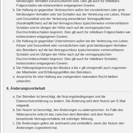
fahrlässiges Verhalten zurückzuführen sind. Dies gilt auch für mittelbare
Folgeschäden wie insbesondere entgangenen Gewinn.
Die Haftung ist gegenüber Verbrauchern außer bei vorsätzlichem oder grob
fahrlässigem Verhalten oder bei Schäden aus der Verletzung von Leben, Körper
und Gesundheit und der Verletzung wesentlicher Vertragspflichten
(Kardinalpflichten) auf die bei Vertragsschluss typischerweise vorhersehbaren
Schäden und im übrigen der Höhe nach auf die vertragstypischen
Durchschnittsschäden begrenzt. Dies gilt auch für mittelbare Folgeschäden wie
insbesondere entgangenen Gewinn.
Die Haftung ist gegenüber Unternehmern außer bei der Verletzung von Leben,
Körper und Gesundheit oder vorsätzlichem oder grob fahrlässigem Verhalten
des Betreibers auf die bei Vertragsschluss typischerweise vorhersehbaren
Schäden und im Übrigen der Höhe nach auf die vertragstypischen
Durchschnittsschäden begrenzt. Dies gilt auch für mittelbare Schäden,
insbesondere entgangenen Gewinn.
Die Haftungsbegrenzung der Absätze a bis c gilt sinngemäß auch zugunsten
der Mitarbeiter und Erfüllungsgehilfen des Betreibers.
Ansprüche für eine Haftung aus zwingendem nationalem Recht bleiben
unberührt.
6. Änderungsvorbehalt
Der Betreiber ist berechtigt, die Nutzungsbedingungen und die
Datenschutzerklärung zu ändern. Die Änderung wird dem Nutzer per E-Mail
mitgeteilt.
Der Nutzer ist berechtigt, den Änderungen zu widersprechen. Im Falle des
Widerspruchs erlischt das zwischen dem Betreiber und dem Nutzer
bestehende Vertragsverhältnis mit sofortiger Wirkung.
Die Änderungen gelten als anerkannt und verbindlich, wenn der Nutzer den
Änderungen zugestimmt hat.