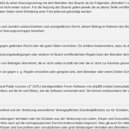
hließt du einen Nutzungsvertrag mit dem Betreiber des Boards ab (im Folgenden „Betreiber“)
 nicht weiter nutzen. Für die Nutzung des Boards gelten jeweils die an dieser Stelle veröffe
n Seiten ohne Einhaltung einer Frist jederzeit gekündigt werden.
tlich und räumlich unbeschränktes und unentgeltliches Recht, deinen Beitrag im Rahmen des B
es Nutzungsvertrages bestehen.
die gegen geltendes Recht oder die guten Sitten verstoßen. Du erklärst insbesondere, dass du 
Nutzungsbedingungen oder anderer im Board veröffentlichten Regeln kann der Betreiber di
 von Beiträgen übernimmt, die er nicht selbst erstellt hat oder die er nicht zur Kenntnis ge
n sie gegen o. g. Regeln verstoßen oder geeignet sind, dem Betreiber oder einem Dritten S
al Public License v2
“ (GPL) bereitgestellten Foren-Software von phpBB Limited (www.php
fluss auf die Art und Weise, wie die Software verwendet wird. Sie können insbesondere die
heit und der Verletzung wesentlicher Vertragspflichten (Kardinalpflichten) nur für Schäden, 
rlässigem Verhalten oder bei Schäden aus der Verletzung von Leben, Körper und Gesundheit un
öhe nach auf die vertragstypischen Durchschnittsschäden begrenzt. Dies gilt auch für mi
 Körper und Gesundheit oder vorsätzlichem oder grob fahrlässigem Verhalten des Betreibers