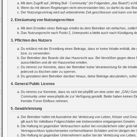
Mit dem Zugriff auf „Writing Bull - Community“ (im Folgenden „das Board“) sc
Wenn du mit diesen Regelungen nicht einverstanden bist, so darfst du das Board
Der Nutzungsvertrag wird auf unbestimmte Zeit geschlossen und kann von beide
2. Einräumung von Nutzungsrechten
Mit dem Erstellen eines Beitrags erteilst du dem Betreiber ein einfaches, zei
Das Nutzungsrecht nach Punkt 2, Unterpunkt a bleibt auch nach Kündigung d
3. Pflichten des Nutzers
Du erklärst mit der Erstellung eines Beitrags, dass er keine Inhalte enthält, 
bzw. zu verwenden.
Der Betreiber des Boards übt das Hausrecht aus. Bei Verstößen gegen diese 
ausschließen und dir ein Hausverbot erteilen.
Du nimmst zur Kenntnis, dass der Betreiber keine Verantwortung für die Inhalte
jederzeit zu löschen oder zu sperren.
Du gestattest dem Betreiber darüber hinaus, deine Beiträge abzuändern, sofer
4. General Public License
Du nimmst zur Kenntnis, dass es sich bei phpBB um eine unter der „
GNU Gener
Community unter www.phpbb.de zur Verfügung gestellt. Beide haben keinen Ein
fremder Foren Einfluss nehmen.
5. Gewährleistung
Der Betreiber haftet mit Ausnahme der Verletzung von Leben, Körper und Gesund
gilt auch für mittelbare Folgeschäden wie insbesondere entgangenen Gewinn.
Die Haftung ist gegenüber Verbrauchern außer bei vorsätzlichem oder grob fah
Vertragsschluss typischerweise vorhersehbaren Schäden und im übrigen der H
Die Haftung ist gegenüber Unternehmern außer bei der Verletzung von Leben,