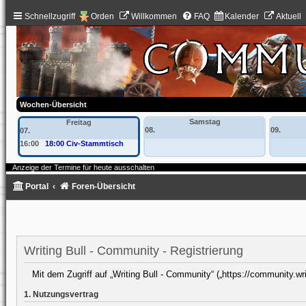
Schnellzugriff
Orden
Willkommen
FAQ
Kalender
Aktuell
Wochen-Übersicht
Samstag
Freitag
08.
09.
07.
16:00
18:00 Civ-Stammtisch
Anzeige der Termine für heute ausschalten
Portal
Foren-Übersicht
Writing Bull - Community - Registrierung
Mit dem Zugriff auf „Writing Bull - Community“ („https://community.wr
1. Nutzungsvertrag