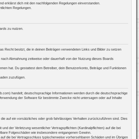
 und erklärst dich mit den nachfolgenden Regelungen einverstanden.
ntlichten Regelungen.
oards zu nutzen.
das Recht besitzt, die in deinen Beiträgen verwendeten Links und Bilder zu setzen
ch nach Abmahnung zeitweise oder dauerhaft von der Nutzung dieses Boards
nommen hat. Du gestattest dem Betreiber, dein Benutzerkonto, Beiträge und Funktionen
chaden zuzufügen.
bb.com) handelt; deutschsprachige Informationen werden durch die deutschsprachige
 Verwendung der Software für bestimmte Zwecke nicht untersagen oder auf Inhalte
die auf ein vorsätzliches oder grob fahrlässiges Verhalten zurückzuführen sind. Dies
d der Verletzung wesentlicher Vertragspflichten (Kardinalpflichten) auf die bei
ttelbare Folgeschäden wie insbesondere entgangenen Gewinn.
 auf die bei Vertragsschluss typischerweise vorhersehbaren Schäden und im Übrigen