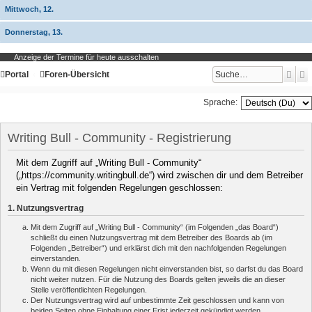
Mittwoch, 12.
Donnerstag, 13.
Anzeige der Termine für heute ausschalten
Such
E
Portal
Foren-Übersicht
Sprache:
Writing Bull - Community - Registrierung
Mit dem Zugriff auf „Writing Bull - Community“
(„https://community.writingbull.de“) wird zwischen dir und dem Betreiber
ein Vertrag mit folgenden Regelungen geschlossen:
1. Nutzungsvertrag
Mit dem Zugriff auf „Writing Bull - Community“ (im Folgenden „das Board“)
schließt du einen Nutzungsvertrag mit dem Betreiber des Boards ab (im
Folgenden „Betreiber“) und erklärst dich mit den nachfolgenden Regelungen
einverstanden.
Wenn du mit diesen Regelungen nicht einverstanden bist, so darfst du das Board
nicht weiter nutzen. Für die Nutzung des Boards gelten jeweils die an dieser
Stelle veröffentlichten Regelungen.
Der Nutzungsvertrag wird auf unbestimmte Zeit geschlossen und kann von
beiden Seiten ohne Einhaltung einer Frist jederzeit gekündigt werden.