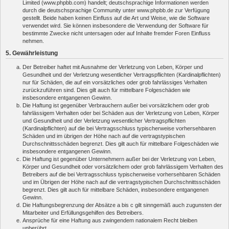
Limited (www.phpbb.com) handelt; deutschsprachige Informationen werden
durch die deutschsprachige Community unter www.phpbb.de zur Verfügung
gestellt. Beide haben keinen Einfluss auf die Art und Weise, wie die Software
verwendet wird. Sie können insbesondere die Verwendung der Software für
bestimmte Zwecke nicht untersagen oder auf Inhalte fremder Foren Einfluss
nehmen.
5. Gewährleistung
Der Betreiber haftet mit Ausnahme der Verletzung von Leben, Körper und
Gesundheit und der Verletzung wesentlicher Vertragspflichten (Kardinalpflichten)
nur für Schäden, die auf ein vorsätzliches oder grob fahrlässiges Verhalten
zurückzuführen sind. Dies gilt auch für mittelbare Folgeschäden wie
insbesondere entgangenen Gewinn.
Die Haftung ist gegenüber Verbrauchern außer bei vorsätzlichem oder grob
fahrlässigem Verhalten oder bei Schäden aus der Verletzung von Leben, Körper
und Gesundheit und der Verletzung wesentlicher Vertragspflichten
(Kardinalpflichten) auf die bei Vertragsschluss typischerweise vorhersehbaren
Schäden und im übrigen der Höhe nach auf die vertragstypischen
Durchschnittsschäden begrenzt. Dies gilt auch für mittelbare Folgeschäden wie
insbesondere entgangenen Gewinn.
Die Haftung ist gegenüber Unternehmern außer bei der Verletzung von Leben,
Körper und Gesundheit oder vorsätzlichem oder grob fahrlässigem Verhalten des
Betreibers auf die bei Vertragsschluss typischerweise vorhersehbaren Schäden
und im Übrigen der Höhe nach auf die vertragstypischen Durchschnittsschäden
begrenzt. Dies gilt auch für mittelbare Schäden, insbesondere entgangenen
Gewinn.
Die Haftungsbegrenzung der Absätze a bis c gilt sinngemäß auch zugunsten der
Mitarbeiter und Erfüllungsgehilfen des Betreibers.
Ansprüche für eine Haftung aus zwingendem nationalem Recht bleiben
unberührt.