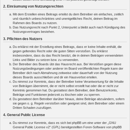
2. Einräumung von Nutzungsrechten
Mit dem Erstellen eines Beitrags erteilst du dem Betreiber ein einfaches, zeitlich
und räumlich unbeschränktes und unentgeltliches Recht, deinen Beitrag im
Rahmen des Boards zu nutzen.
Das Nutzungsrecht nach Punkt 2, Unterpunkt a bleibt auch nach Kündigung des
Nutzungsvertrages bestehen.
3. Pflichten des Nutzers
Du erklärst mit der Erstellung eines Beitrags, dass er keine Inhalte enthält, die
gegen geltendes Recht oder die guten Sitten verstoßen. Du erklärst
insbesondere, dass du das Recht besitzt, die in deinen Beiträgen verwendeten
Links und Bilder zu setzen bzw. zu verwenden.
Der Betreiber des Boards übt das Hausrecht aus. Bei Verstößen gegen diese
Nutzungsbedingungen oder anderer im Board veröffentlichten Regeln kann der
Betreiber dich nach Abmahnung zeitweise oder dauerhaft von der Nutzung
dieses Boards ausschließen und dir ein Hausverbot erteilen.
Du nimmst zur Kenntnis, dass der Betreiber keine Verantwortung für die Inhalte
von Beiträgen übernimmt, die er nicht selbst erstellt hat oder die er nicht zur
Kenntnis genommen hat. Du gestattest dem Betreiber, dein Benutzerkonto,
Beiträge und Funktionen jederzeit zu löschen oder zu sperren.
Du gestattest dem Betreiber darüber hinaus, deine Beiträge abzuändern, sofern
sie gegen o. g. Regeln verstoßen oder geeignet sind, dem Betreiber oder einem
Dritten Schaden zuzufügen.
4. General Public License
Du nimmst zur Kenntnis, dass es sich bei phpBB um eine unter der „
GNU
General Public License v2
“ (GPL) bereitgestellten Foren-Software von phpBB