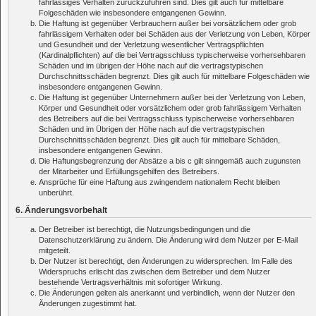
fahrlässiges Verhalten zurückzuführen sind. Dies gilt auch für mittelbare
Folgeschäden wie insbesondere entgangenen Gewinn.
Die Haftung ist gegenüber Verbrauchern außer bei vorsätzlichem oder grob
fahrlässigem Verhalten oder bei Schäden aus der Verletzung von Leben, Körper
und Gesundheit und der Verletzung wesentlicher Vertragspflichten
(Kardinalpflichten) auf die bei Vertragsschluss typischerweise vorhersehbaren
Schäden und im übrigen der Höhe nach auf die vertragstypischen
Durchschnittsschäden begrenzt. Dies gilt auch für mittelbare Folgeschäden wie
insbesondere entgangenen Gewinn.
Die Haftung ist gegenüber Unternehmern außer bei der Verletzung von Leben,
Körper und Gesundheit oder vorsätzlichem oder grob fahrlässigem Verhalten
des Betreibers auf die bei Vertragsschluss typischerweise vorhersehbaren
Schäden und im Übrigen der Höhe nach auf die vertragstypischen
Durchschnittsschäden begrenzt. Dies gilt auch für mittelbare Schäden,
insbesondere entgangenen Gewinn.
Die Haftungsbegrenzung der Absätze a bis c gilt sinngemäß auch zugunsten
der Mitarbeiter und Erfüllungsgehilfen des Betreibers.
Ansprüche für eine Haftung aus zwingendem nationalem Recht bleiben
unberührt.
6. Änderungsvorbehalt
Der Betreiber ist berechtigt, die Nutzungsbedingungen und die
Datenschutzerklärung zu ändern. Die Änderung wird dem Nutzer per E-Mail
mitgeteilt.
Der Nutzer ist berechtigt, den Änderungen zu widersprechen. Im Falle des
Widerspruchs erlischt das zwischen dem Betreiber und dem Nutzer
bestehende Vertragsverhältnis mit sofortiger Wirkung.
Die Änderungen gelten als anerkannt und verbindlich, wenn der Nutzer den
Änderungen zugestimmt hat.