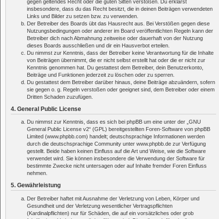
gegen geltendes Recht oder die guten Sitten verstoßen. Du erklärst
insbesondere, dass du das Recht besitzt, die in deinen Beiträgen verwendeten
Links und Bilder zu setzen bzw. zu verwenden.
Der Betreiber des Boards übt das Hausrecht aus. Bei Verstößen gegen diese
Nutzungsbedingungen oder anderer im Board veröffentlichten Regeln kann der
Betreiber dich nach Abmahnung zeitweise oder dauerhaft von der Nutzung
dieses Boards ausschließen und dir ein Hausverbot erteilen.
Du nimmst zur Kenntnis, dass der Betreiber keine Verantwortung für die Inhalte
von Beiträgen übernimmt, die er nicht selbst erstellt hat oder die er nicht zur
Kenntnis genommen hat. Du gestattest dem Betreiber, dein Benutzerkonto,
Beiträge und Funktionen jederzeit zu löschen oder zu sperren.
Du gestattest dem Betreiber darüber hinaus, deine Beiträge abzuändern, sofern
sie gegen o. g. Regeln verstoßen oder geeignet sind, dem Betreiber oder einem
Dritten Schaden zuzufügen.
4. General Public License
Du nimmst zur Kenntnis, dass es sich bei phpBB um eine unter der „
GNU
General Public License v2
“ (GPL) bereitgestellten Foren-Software von phpBB
Limited (www.phpbb.com) handelt; deutschsprachige Informationen werden
durch die deutschsprachige Community unter www.phpbb.de zur Verfügung
gestellt. Beide haben keinen Einfluss auf die Art und Weise, wie die Software
verwendet wird. Sie können insbesondere die Verwendung der Software für
bestimmte Zwecke nicht untersagen oder auf Inhalte fremder Foren Einfluss
nehmen.
5. Gewährleistung
Der Betreiber haftet mit Ausnahme der Verletzung von Leben, Körper und
Gesundheit und der Verletzung wesentlicher Vertragspflichten
(Kardinalpflichten) nur für Schäden, die auf ein vorsätzliches oder grob