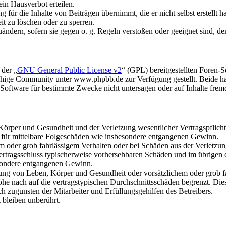
in Hausverbot erteilen.
für die Inhalte von Beiträgen übernimmt, die er nicht selbst erstellt 
it zu löschen oder zu sperren.
uändern, sofern sie gegen o. g. Regeln verstoßen oder geeignet sind, 
 der „
GNU General Public License v2
“ (GPL) bereitgestellten Foren
hige Community unter www.phpbb.de zur Verfügung gestellt. Beide hab
oftware für bestimmte Zwecke nicht untersagen oder auf Inhalte frem
rper und Gesundheit und der Verletzung wesentlicher Vertragspflichten
ch für mittelbare Folgeschäden wie insbesondere entgangenen Gewinn.
em oder grob fahrlässigem Verhalten oder bei Schäden aus der Verletz
i Vertragsschluss typischerweise vorhersehbaren Schäden und im übrigen
besondere entgangenen Gewinn.
ng von Leben, Körper und Gesundheit oder vorsätzlichem oder grob fah
e nach auf die vertragstypischen Durchschnittsschäden begrenzt. Dies
h zugunsten der Mitarbeiter und Erfüllungsgehilfen des Betreibers.
bleiben unberührt.