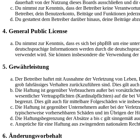
dauerhaft von der Nutzung dieses Boards ausschließen und dir e
Du nimmst zur Kenntnis, dass der Betreiber keine Verantwortung 
Betreiber, dein Benutzerkonto, Beiträge und Funktionen jederze
Du gestattest dem Betreiber darüber hinaus, deine Beiträge abz
4. General Public License
Du nimmst zur Kenntnis, dass es sich bei phpBB um eine unter
deutschsprachige Informationen werden durch die deutschsprac
verwendet wird. Sie können insbesondere die Verwendung der S
5. Gewährleistung
Der Betreiber haftet mit Ausnahme der Verletzung von Leben, Kö
grob fahrlässiges Verhalten zurückzuführen sind. Dies gilt au
Die Haftung ist gegenüber Verbrauchern außer bei vorsätzlich
wesentlicher Vertragspflichten (Kardinalpflichten) auf die be
begrenzt. Dies gilt auch für mittelbare Folgeschäden wie ins
Die Haftung ist gegenüber Unternehmern außer bei der Verletzu
typischerweise vorhersehbaren Schäden und im Übrigen der Höh
Die Haftungsbegrenzung der Absätze a bis c gilt sinngemäß auc
Ansprüche für eine Haftung aus zwingendem nationalem Recht 
6. Änderungsvorbehalt