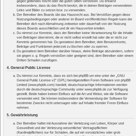
gegen geltendes Recht oder die guten Sitten verstoßen. Du erklärst
insbesondere, dass du das Recht besitzt, die in deinen Beiträgen verwendeten
Links und Bilder zu setzen bzw. zu verwenden.
Der Betreiber des Boards übt das Hausrecht aus. Bei Verstößen gegen diese
Nutzungsbedingungen oder anderer im Board veröffentlichten Regeln kann der
Betreiber dich nach Abmahnung zeitweise oder dauerhaft von der Nutzung
dieses Boards ausschließen und dir ein Hausverbot erteilen.
Du nimmst zur Kenntnis, dass der Betreiber keine Verantwortung für die Inhalte
von Beiträgen übernimmt, die er nicht selbst erstellt hat oder die er nicht zur
Kenntnis genommen hat. Du gestattest dem Betreiber, dein Benutzerkonto,
Beiträge und Funktionen jederzeit zu löschen oder zu sperren.
Du gestattest dem Betreiber darüber hinaus, deine Beiträge abzuändern, sofern
sie gegen o. g. Regeln verstoßen oder geeignet sind, dem Betreiber oder einem
Dritten Schaden zuzufügen.
4. General Public License
Du nimmst zur Kenntnis, dass es sich bei phpBB um eine unter der „
GNU
General Public License v2
“ (GPL) bereitgestellten Foren-Software von phpBB
Limited (www.phpbb.com) handelt; deutschsprachige Informationen werden
durch die deutschsprachige Community unter www.phpbb.de zur Verfügung
gestellt. Beide haben keinen Einfluss auf die Art und Weise, wie die Software
verwendet wird. Sie können insbesondere die Verwendung der Software für
bestimmte Zwecke nicht untersagen oder auf Inhalte fremder Foren Einfluss
nehmen.
5. Gewährleistung
Der Betreiber haftet mit Ausnahme der Verletzung von Leben, Körper und
Gesundheit und der Verletzung wesentlicher Vertragspflichten
(Kardinalpflichten) nur für Schäden, die auf ein vorsätzliches oder grob