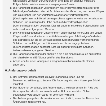
fahrlässiges Verhalten zurückzuführen sind. Dies gilt auch für mittelbare
Folgeschäden wie insbesondere entgangenen Gewinn.
Die Haftung ist gegenüber Verbrauchern außer bei vorsätzlichem oder grob
fahrlässigem Verhalten oder bei Schäden aus der Verletzung von Leben, Körper
und Gesundheit und der Verletzung wesentlicher Vertragspflichten
(Kardinalpflichten) auf die bei Vertragsschluss typischerweise vorhersehbaren
Schäden und im übrigen der Höhe nach auf die vertragstypischen
Durchschnittsschäden begrenzt. Dies gilt auch für mittelbare Folgeschäden wie
insbesondere entgangenen Gewinn.
Die Haftung ist gegenüber Unternehmern außer bei der Verletzung von Leben,
Körper und Gesundheit oder vorsätzlichem oder grob fahrlässigem Verhalten
des Betreibers auf die bei Vertragsschluss typischerweise vorhersehbaren
Schäden und im Übrigen der Höhe nach auf die vertragstypischen
Durchschnittsschäden begrenzt. Dies gilt auch für mittelbare Schäden,
insbesondere entgangenen Gewinn.
Die Haftungsbegrenzung der Absätze a bis c gilt sinngemäß auch zugunsten
der Mitarbeiter und Erfüllungsgehilfen des Betreibers.
Ansprüche für eine Haftung aus zwingendem nationalem Recht bleiben
unberührt.
6. Änderungsvorbehalt
Der Betreiber ist berechtigt, die Nutzungsbedingungen und die
Datenschutzerklärung zu ändern. Die Änderung wird dem Nutzer per E-Mail
mitgeteilt.
Der Nutzer ist berechtigt, den Änderungen zu widersprechen. Im Falle des
Widerspruchs erlischt das zwischen dem Betreiber und dem Nutzer
bestehende Vertragsverhältnis mit sofortiger Wirkung.
Die Änderungen gelten als anerkannt und verbindlich, wenn der Nutzer den
Änderungen zugestimmt hat.