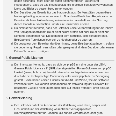
gegen geltendes Recht oder die guten Sitten verstoßen. Du erklärst
insbesondere, dass du das Recht besitzt, die in deinen Beiträgen verwendeten
Links und Bilder zu setzen bzw. zu verwenden.
Der Betreiber des Boards übt das Hausrecht aus. Bei Verstößen gegen diese
Nutzungsbedingungen oder anderer im Board veröffentlichten Regeln kann der
Betreiber dich nach Abmahnung zeitweise oder dauerhaft von der Nutzung
dieses Boards ausschließen und dir ein Hausverbot erteilen.
Du nimmst zur Kenntnis, dass der Betreiber keine Verantwortung für die Inhalte
von Beiträgen übernimmt, die er nicht selbst erstellt hat oder die er nicht zur
Kenntnis genommen hat. Du gestattest dem Betreiber, dein Benutzerkonto,
Beiträge und Funktionen jederzeit zu löschen oder zu sperren.
Du gestattest dem Betreiber darüber hinaus, deine Beiträge abzuändern, sofern
sie gegen o. g. Regeln verstoßen oder geeignet sind, dem Betreiber oder einem
Dritten Schaden zuzufügen.
4. General Public License
Du nimmst zur Kenntnis, dass es sich bei phpBB um eine unter der „
GNU
General Public License v2
“ (GPL) bereitgestellten Foren-Software von phpBB
Limited (www.phpbb.com) handelt; deutschsprachige Informationen werden
durch die deutschsprachige Community unter www.phpbb.de zur Verfügung
gestellt. Beide haben keinen Einfluss auf die Art und Weise, wie die Software
verwendet wird. Sie können insbesondere die Verwendung der Software für
bestimmte Zwecke nicht untersagen oder auf Inhalte fremder Foren Einfluss
nehmen.
5. Gewährleistung
Der Betreiber haftet mit Ausnahme der Verletzung von Leben, Körper und
Gesundheit und der Verletzung wesentlicher Vertragspflichten
(Kardinalpflichten) nur für Schäden, die auf ein vorsätzliches oder grob