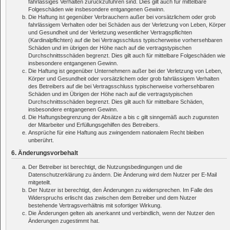
fahrlässiges Verhalten zurückzuführen sind. Dies gilt auch für mittelbare
Folgeschäden wie insbesondere entgangenen Gewinn.
Die Haftung ist gegenüber Verbrauchern außer bei vorsätzlichem oder grob
fahrlässigem Verhalten oder bei Schäden aus der Verletzung von Leben, Körper
und Gesundheit und der Verletzung wesentlicher Vertragspflichten
(Kardinalpflichten) auf die bei Vertragsschluss typischerweise vorhersehbaren
Schäden und im übrigen der Höhe nach auf die vertragstypischen
Durchschnittsschäden begrenzt. Dies gilt auch für mittelbare Folgeschäden wie
insbesondere entgangenen Gewinn.
Die Haftung ist gegenüber Unternehmern außer bei der Verletzung von Leben,
Körper und Gesundheit oder vorsätzlichem oder grob fahrlässigem Verhalten
des Betreibers auf die bei Vertragsschluss typischerweise vorhersehbaren
Schäden und im Übrigen der Höhe nach auf die vertragstypischen
Durchschnittsschäden begrenzt. Dies gilt auch für mittelbare Schäden,
insbesondere entgangenen Gewinn.
Die Haftungsbegrenzung der Absätze a bis c gilt sinngemäß auch zugunsten
der Mitarbeiter und Erfüllungsgehilfen des Betreibers.
Ansprüche für eine Haftung aus zwingendem nationalem Recht bleiben
unberührt.
6. Änderungsvorbehalt
Der Betreiber ist berechtigt, die Nutzungsbedingungen und die
Datenschutzerklärung zu ändern. Die Änderung wird dem Nutzer per E-Mail
mitgeteilt.
Der Nutzer ist berechtigt, den Änderungen zu widersprechen. Im Falle des
Widerspruchs erlischt das zwischen dem Betreiber und dem Nutzer
bestehende Vertragsverhältnis mit sofortiger Wirkung.
Die Änderungen gelten als anerkannt und verbindlich, wenn der Nutzer den
Änderungen zugestimmt hat.