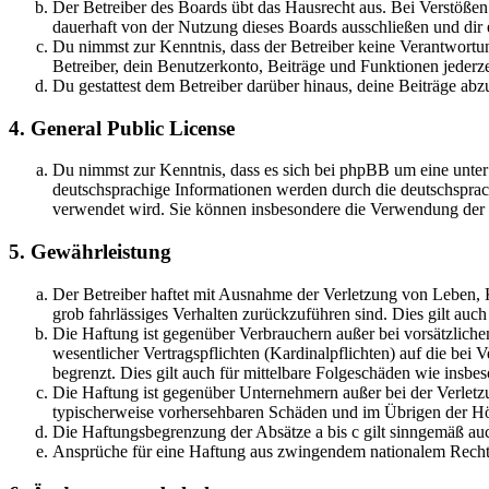
Der Betreiber des Boards übt das Hausrecht aus. Bei Verstöße
dauerhaft von der Nutzung dieses Boards ausschließen und dir e
Du nimmst zur Kenntnis, dass der Betreiber keine Verantwortung 
Betreiber, dein Benutzerkonto, Beiträge und Funktionen jederze
Du gestattest dem Betreiber darüber hinaus, deine Beiträge abz
4. General Public License
Du nimmst zur Kenntnis, dass es sich bei phpBB um eine unter
deutschsprachige Informationen werden durch die deutschsprac
verwendet wird. Sie können insbesondere die Verwendung der S
5. Gewährleistung
Der Betreiber haftet mit Ausnahme der Verletzung von Leben, Kö
grob fahrlässiges Verhalten zurückzuführen sind. Dies gilt au
Die Haftung ist gegenüber Verbrauchern außer bei vorsätzlich
wesentlicher Vertragspflichten (Kardinalpflichten) auf die be
begrenzt. Dies gilt auch für mittelbare Folgeschäden wie ins
Die Haftung ist gegenüber Unternehmern außer bei der Verletzu
typischerweise vorhersehbaren Schäden und im Übrigen der Höh
Die Haftungsbegrenzung der Absätze a bis c gilt sinngemäß auc
Ansprüche für eine Haftung aus zwingendem nationalem Recht 