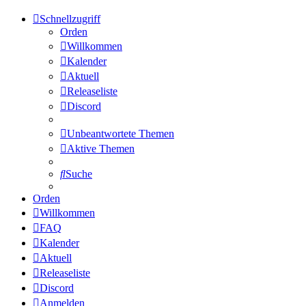
Schnellzugriff
Orden
Willkommen
Kalender
Aktuell
Releaseliste
Discord
Unbeantwortete Themen
Aktive Themen
Suche
Orden
Willkommen
FAQ
Kalender
Aktuell
Releaseliste
Discord
Anmelden