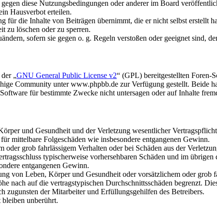
n gegen diese Nutzungsbedingungen oder anderer im Board veröffentli
in Hausverbot erteilen.
für die Inhalte von Beiträgen übernimmt, die er nicht selbst erstellt 
it zu löschen oder zu sperren.
uändern, sofern sie gegen o. g. Regeln verstoßen oder geeignet sind, 
 der „
GNU General Public License v2
“ (GPL) bereitgestellten Foren
hige Community unter www.phpbb.de zur Verfügung gestellt. Beide hab
oftware für bestimmte Zwecke nicht untersagen oder auf Inhalte frem
rper und Gesundheit und der Verletzung wesentlicher Vertragspflichten
ch für mittelbare Folgeschäden wie insbesondere entgangenen Gewinn.
em oder grob fahrlässigem Verhalten oder bei Schäden aus der Verletz
i Vertragsschluss typischerweise vorhersehbaren Schäden und im übrigen
besondere entgangenen Gewinn.
ng von Leben, Körper und Gesundheit oder vorsätzlichem oder grob fah
e nach auf die vertragstypischen Durchschnittsschäden begrenzt. Dies
h zugunsten der Mitarbeiter und Erfüllungsgehilfen des Betreibers.
bleiben unberührt.