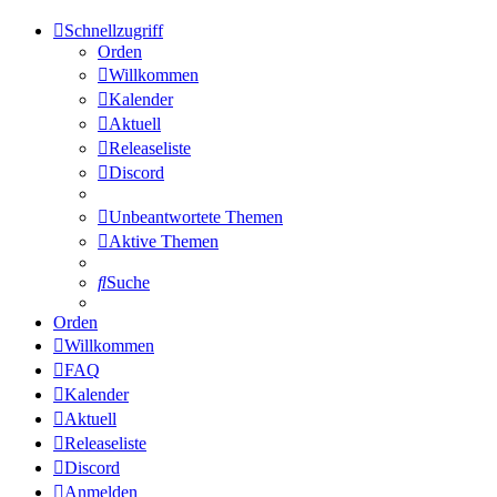
Schnellzugriff
Orden
Willkommen
Kalender
Aktuell
Releaseliste
Discord
Unbeantwortete Themen
Aktive Themen
Suche
Orden
Willkommen
FAQ
Kalender
Aktuell
Releaseliste
Discord
Anmelden