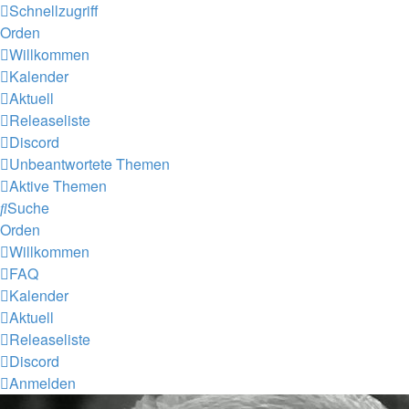
Schnellzugriff
Orden
Willkommen
Kalender
Aktuell
Releaseliste
Discord
Unbeantwortete Themen
Aktive Themen
Suche
Orden
Willkommen
FAQ
Kalender
Aktuell
Releaseliste
Discord
Anmelden