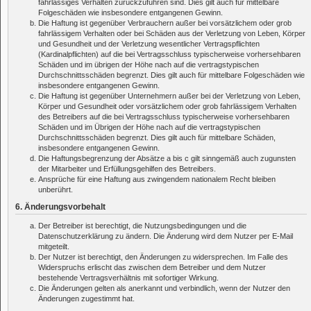
fahrlässiges Verhalten zurückzuführen sind. Dies gilt auch für mittelbare
Folgeschäden wie insbesondere entgangenen Gewinn.
Die Haftung ist gegenüber Verbrauchern außer bei vorsätzlichem oder grob
fahrlässigem Verhalten oder bei Schäden aus der Verletzung von Leben, Körper
und Gesundheit und der Verletzung wesentlicher Vertragspflichten
(Kardinalpflichten) auf die bei Vertragsschluss typischerweise vorhersehbaren
Schäden und im übrigen der Höhe nach auf die vertragstypischen
Durchschnittsschäden begrenzt. Dies gilt auch für mittelbare Folgeschäden wie
insbesondere entgangenen Gewinn.
Die Haftung ist gegenüber Unternehmern außer bei der Verletzung von Leben,
Körper und Gesundheit oder vorsätzlichem oder grob fahrlässigem Verhalten
des Betreibers auf die bei Vertragsschluss typischerweise vorhersehbaren
Schäden und im Übrigen der Höhe nach auf die vertragstypischen
Durchschnittsschäden begrenzt. Dies gilt auch für mittelbare Schäden,
insbesondere entgangenen Gewinn.
Die Haftungsbegrenzung der Absätze a bis c gilt sinngemäß auch zugunsten
der Mitarbeiter und Erfüllungsgehilfen des Betreibers.
Ansprüche für eine Haftung aus zwingendem nationalem Recht bleiben
unberührt.
6. Änderungsvorbehalt
Der Betreiber ist berechtigt, die Nutzungsbedingungen und die
Datenschutzerklärung zu ändern. Die Änderung wird dem Nutzer per E-Mail
mitgeteilt.
Der Nutzer ist berechtigt, den Änderungen zu widersprechen. Im Falle des
Widerspruchs erlischt das zwischen dem Betreiber und dem Nutzer
bestehende Vertragsverhältnis mit sofortiger Wirkung.
Die Änderungen gelten als anerkannt und verbindlich, wenn der Nutzer den
Änderungen zugestimmt hat.