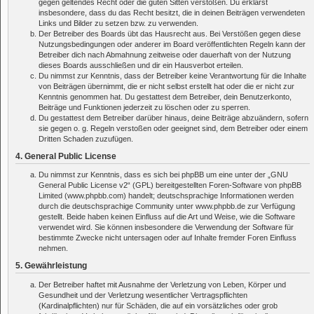
gegen geltendes Recht oder die guten Sitten verstoßen. Du erklärst
insbesondere, dass du das Recht besitzt, die in deinen Beiträgen verwendeten
Links und Bilder zu setzen bzw. zu verwenden.
Der Betreiber des Boards übt das Hausrecht aus. Bei Verstößen gegen diese
Nutzungsbedingungen oder anderer im Board veröffentlichten Regeln kann der
Betreiber dich nach Abmahnung zeitweise oder dauerhaft von der Nutzung
dieses Boards ausschließen und dir ein Hausverbot erteilen.
Du nimmst zur Kenntnis, dass der Betreiber keine Verantwortung für die Inhalte
von Beiträgen übernimmt, die er nicht selbst erstellt hat oder die er nicht zur
Kenntnis genommen hat. Du gestattest dem Betreiber, dein Benutzerkonto,
Beiträge und Funktionen jederzeit zu löschen oder zu sperren.
Du gestattest dem Betreiber darüber hinaus, deine Beiträge abzuändern, sofern
sie gegen o. g. Regeln verstoßen oder geeignet sind, dem Betreiber oder einem
Dritten Schaden zuzufügen.
4. General Public License
Du nimmst zur Kenntnis, dass es sich bei phpBB um eine unter der „
GNU
General Public License v2
“ (GPL) bereitgestellten Foren-Software von phpBB
Limited (www.phpbb.com) handelt; deutschsprachige Informationen werden
durch die deutschsprachige Community unter www.phpbb.de zur Verfügung
gestellt. Beide haben keinen Einfluss auf die Art und Weise, wie die Software
verwendet wird. Sie können insbesondere die Verwendung der Software für
bestimmte Zwecke nicht untersagen oder auf Inhalte fremder Foren Einfluss
nehmen.
5. Gewährleistung
Der Betreiber haftet mit Ausnahme der Verletzung von Leben, Körper und
Gesundheit und der Verletzung wesentlicher Vertragspflichten
(Kardinalpflichten) nur für Schäden, die auf ein vorsätzliches oder grob