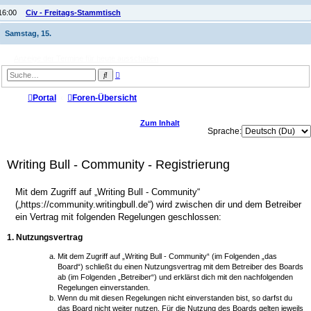
16:00
Civ - Freitags-Stammtisch
Samstag, 15.
Anzeige der Termine für heute ausschalten
E
S
r
u
w
c
e
Portal
Foren-Übersicht
h
i
e
t
e
Zum Inhalt
r
Sprache:
t
e
S
Writing Bull - Community - Registrierung
u
c
h
e
Mit dem Zugriff auf „Writing Bull - Community“
(„https://community.writingbull.de“) wird zwischen dir und dem Betreiber
ein Vertrag mit folgenden Regelungen geschlossen:
1. Nutzungsvertrag
Mit dem Zugriff auf „Writing Bull - Community“ (im Folgenden „das
Board“) schließt du einen Nutzungsvertrag mit dem Betreiber des Boards
ab (im Folgenden „Betreiber“) und erklärst dich mit den nachfolgenden
Regelungen einverstanden.
Wenn du mit diesen Regelungen nicht einverstanden bist, so darfst du
das Board nicht weiter nutzen. Für die Nutzung des Boards gelten jeweils