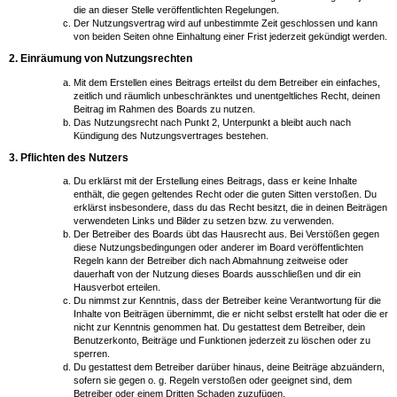
die an dieser Stelle veröffentlichten Regelungen.
Der Nutzungsvertrag wird auf unbestimmte Zeit geschlossen und kann
von beiden Seiten ohne Einhaltung einer Frist jederzeit gekündigt werden.
2. Einräumung von Nutzungsrechten
Mit dem Erstellen eines Beitrags erteilst du dem Betreiber ein einfaches,
zeitlich und räumlich unbeschränktes und unentgeltliches Recht, deinen
Beitrag im Rahmen des Boards zu nutzen.
Das Nutzungsrecht nach Punkt 2, Unterpunkt a bleibt auch nach
Kündigung des Nutzungsvertrages bestehen.
3. Pflichten des Nutzers
Du erklärst mit der Erstellung eines Beitrags, dass er keine Inhalte
enthält, die gegen geltendes Recht oder die guten Sitten verstoßen. Du
erklärst insbesondere, dass du das Recht besitzt, die in deinen Beiträgen
verwendeten Links und Bilder zu setzen bzw. zu verwenden.
Der Betreiber des Boards übt das Hausrecht aus. Bei Verstößen gegen
diese Nutzungsbedingungen oder anderer im Board veröffentlichten
Regeln kann der Betreiber dich nach Abmahnung zeitweise oder
dauerhaft von der Nutzung dieses Boards ausschließen und dir ein
Hausverbot erteilen.
Du nimmst zur Kenntnis, dass der Betreiber keine Verantwortung für die
Inhalte von Beiträgen übernimmt, die er nicht selbst erstellt hat oder die er
nicht zur Kenntnis genommen hat. Du gestattest dem Betreiber, dein
Benutzerkonto, Beiträge und Funktionen jederzeit zu löschen oder zu
sperren.
Du gestattest dem Betreiber darüber hinaus, deine Beiträge abzuändern,
sofern sie gegen o. g. Regeln verstoßen oder geeignet sind, dem
Betreiber oder einem Dritten Schaden zuzufügen.