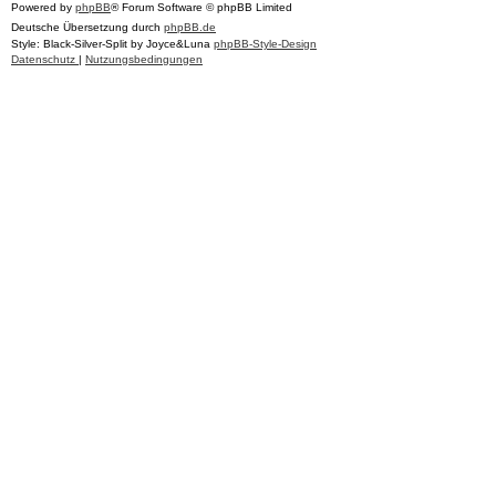
Powered by
phpBB
® Forum Software © phpBB Limited
Deutsche Übersetzung durch
phpBB.de
Style: Black-Silver-Split by Joyce&Luna
phpBB-Style-Design
Datenschutz
|
Nutzungsbedingungen