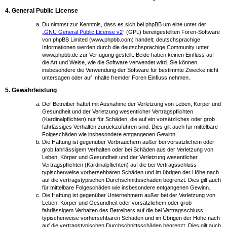
4. General Public License
Du nimmst zur Kenntnis, dass es sich bei phpBB um eine unter der
„
GNU General Public License v2
“ (GPL) bereitgestellten Foren-Software
von phpBB Limited (www.phpbb.com) handelt; deutschsprachige
Informationen werden durch die deutschsprachige Community unter
www.phpbb.de zur Verfügung gestellt. Beide haben keinen Einfluss auf
die Art und Weise, wie die Software verwendet wird. Sie können
insbesondere die Verwendung der Software für bestimmte Zwecke nicht
untersagen oder auf Inhalte fremder Foren Einfluss nehmen.
5. Gewährleistung
Der Betreiber haftet mit Ausnahme der Verletzung von Leben, Körper und
Gesundheit und der Verletzung wesentlicher Vertragspflichten
(Kardinalpflichten) nur für Schäden, die auf ein vorsätzliches oder grob
fahrlässiges Verhalten zurückzuführen sind. Dies gilt auch für mittelbare
Folgeschäden wie insbesondere entgangenen Gewinn.
Die Haftung ist gegenüber Verbrauchern außer bei vorsätzlichem oder
grob fahrlässigem Verhalten oder bei Schäden aus der Verletzung von
Leben, Körper und Gesundheit und der Verletzung wesentlicher
Vertragspflichten (Kardinalpflichten) auf die bei Vertragsschluss
typischerweise vorhersehbaren Schäden und im übrigen der Höhe nach
auf die vertragstypischen Durchschnittsschäden begrenzt. Dies gilt auch
für mittelbare Folgeschäden wie insbesondere entgangenen Gewinn.
Die Haftung ist gegenüber Unternehmern außer bei der Verletzung von
Leben, Körper und Gesundheit oder vorsätzlichem oder grob
fahrlässigem Verhalten des Betreibers auf die bei Vertragsschluss
typischerweise vorhersehbaren Schäden und im Übrigen der Höhe nach
auf die vertragstypischen Durchschnittsschäden begrenzt. Dies gilt auch