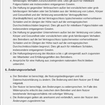
fahrlässiges Verhalten zurückzuführen sind. Dies gilt auch für mittelbare
Folgeschäden wie insbesondere entgangenen Gewinn.
Die Haftung ist gegenüber Verbrauchern außer bei vorsätzlichem oder grob
fahrlässigem Verhalten oder bei Schäden aus der Verletzung von Leben, Körper
und Gesundheit und der Verletzung wesentlicher Vertragspflichten
(Kardinalpflichten) auf die bei Vertragsschluss typischerweise vorhersehbaren
Schäden und im übrigen der Höhe nach auf die vertragstypischen
Durchschnittsschäden begrenzt. Dies gilt auch für mittelbare Folgeschäden wie
insbesondere entgangenen Gewinn.
Die Haftung ist gegenüber Unternehmern außer bei der Verletzung von Leben,
Körper und Gesundheit oder vorsätzlichem oder grob fahrlässigem Verhalten
des Betreibers auf die bei Vertragsschluss typischerweise vorhersehbaren
Schäden und im Übrigen der Höhe nach auf die vertragstypischen
Durchschnittsschäden begrenzt. Dies gilt auch für mittelbare Schäden,
insbesondere entgangenen Gewinn.
Die Haftungsbegrenzung der Absätze a bis c gilt sinngemäß auch zugunsten
der Mitarbeiter und Erfüllungsgehilfen des Betreibers.
Ansprüche für eine Haftung aus zwingendem nationalem Recht bleiben
unberührt.
6. Änderungsvorbehalt
Der Betreiber ist berechtigt, die Nutzungsbedingungen und die
Datenschutzerklärung zu ändern. Die Änderung wird dem Nutzer per E-Mail
mitgeteilt.
Der Nutzer ist berechtigt, den Änderungen zu widersprechen. Im Falle des
Widerspruchs erlischt das zwischen dem Betreiber und dem Nutzer
bestehende Vertragsverhältnis mit sofortiger Wirkung.
Die Änderungen gelten als anerkannt und verbindlich, wenn der Nutzer den
Änderungen zugestimmt hat.