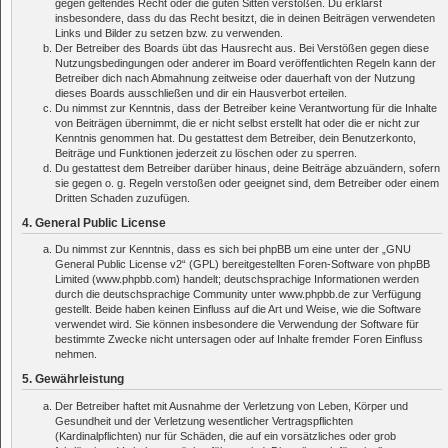
gegen geltendes Recht oder die guten Sitten verstoßen. Du erklärst
insbesondere, dass du das Recht besitzt, die in deinen Beiträgen verwendeten
Links und Bilder zu setzen bzw. zu verwenden.
Der Betreiber des Boards übt das Hausrecht aus. Bei Verstößen gegen diese
Nutzungsbedingungen oder anderer im Board veröffentlichten Regeln kann der
Betreiber dich nach Abmahnung zeitweise oder dauerhaft von der Nutzung
dieses Boards ausschließen und dir ein Hausverbot erteilen.
Du nimmst zur Kenntnis, dass der Betreiber keine Verantwortung für die Inhalte
von Beiträgen übernimmt, die er nicht selbst erstellt hat oder die er nicht zur
Kenntnis genommen hat. Du gestattest dem Betreiber, dein Benutzerkonto,
Beiträge und Funktionen jederzeit zu löschen oder zu sperren.
Du gestattest dem Betreiber darüber hinaus, deine Beiträge abzuändern, sofern
sie gegen o. g. Regeln verstoßen oder geeignet sind, dem Betreiber oder einem
Dritten Schaden zuzufügen.
4. General Public License
Du nimmst zur Kenntnis, dass es sich bei phpBB um eine unter der „
GNU
General Public License v2
“ (GPL) bereitgestellten Foren-Software von phpBB
Limited (www.phpbb.com) handelt; deutschsprachige Informationen werden
durch die deutschsprachige Community unter www.phpbb.de zur Verfügung
gestellt. Beide haben keinen Einfluss auf die Art und Weise, wie die Software
verwendet wird. Sie können insbesondere die Verwendung der Software für
bestimmte Zwecke nicht untersagen oder auf Inhalte fremder Foren Einfluss
nehmen.
5. Gewährleistung
Der Betreiber haftet mit Ausnahme der Verletzung von Leben, Körper und
Gesundheit und der Verletzung wesentlicher Vertragspflichten
(Kardinalpflichten) nur für Schäden, die auf ein vorsätzliches oder grob