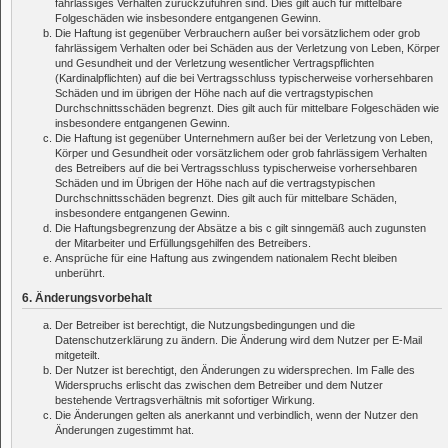
fahrlässiges Verhalten zurückzuführen sind. Dies gilt auch für mittelbare
Folgeschäden wie insbesondere entgangenen Gewinn.
Die Haftung ist gegenüber Verbrauchern außer bei vorsätzlichem oder grob
fahrlässigem Verhalten oder bei Schäden aus der Verletzung von Leben, Körper
und Gesundheit und der Verletzung wesentlicher Vertragspflichten
(Kardinalpflichten) auf die bei Vertragsschluss typischerweise vorhersehbaren
Schäden und im übrigen der Höhe nach auf die vertragstypischen
Durchschnittsschäden begrenzt. Dies gilt auch für mittelbare Folgeschäden wie
insbesondere entgangenen Gewinn.
Die Haftung ist gegenüber Unternehmern außer bei der Verletzung von Leben,
Körper und Gesundheit oder vorsätzlichem oder grob fahrlässigem Verhalten
des Betreibers auf die bei Vertragsschluss typischerweise vorhersehbaren
Schäden und im Übrigen der Höhe nach auf die vertragstypischen
Durchschnittsschäden begrenzt. Dies gilt auch für mittelbare Schäden,
insbesondere entgangenen Gewinn.
Die Haftungsbegrenzung der Absätze a bis c gilt sinngemäß auch zugunsten
der Mitarbeiter und Erfüllungsgehilfen des Betreibers.
Ansprüche für eine Haftung aus zwingendem nationalem Recht bleiben
unberührt.
6. Änderungsvorbehalt
Der Betreiber ist berechtigt, die Nutzungsbedingungen und die
Datenschutzerklärung zu ändern. Die Änderung wird dem Nutzer per E-Mail
mitgeteilt.
Der Nutzer ist berechtigt, den Änderungen zu widersprechen. Im Falle des
Widerspruchs erlischt das zwischen dem Betreiber und dem Nutzer
bestehende Vertragsverhältnis mit sofortiger Wirkung.
Die Änderungen gelten als anerkannt und verbindlich, wenn der Nutzer den
Änderungen zugestimmt hat.