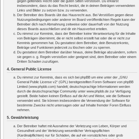
gegen geltendes Recht oder die guten Sitten verstoßen. Du erklärst
insbesondere, dass du das Recht besitzt, die in deinen Beiträgen verwendeten
Links und Bilder zu setzen bzw. zu verwenden.
Der Betreiber des Boards übt das Hausrecht aus. Bei Verstößen gegen diese
Nutzungsbedingungen oder anderer im Board veröffentlichten Regeln kann der
Betreiber dich nach Abmahnung zeitweise oder dauerhaft von der Nutzung
dieses Boards ausschließen und dir ein Hausverbot erteilen.
Du nimmst zur Kenntnis, dass der Betreiber keine Verantwortung für die Inhalte
von Beiträgen übernimmt, die er nicht selbst erstellt hat oder die er nicht zur
Kenntnis genommen hat. Du gestattest dem Betreiber, dein Benutzerkonto,
Beiträge und Funktionen jederzeit zu löschen oder zu sperren.
Du gestattest dem Betreiber darüber hinaus, deine Beiträge abzuändern, sofern
sie gegen o. g. Regeln verstoßen oder geeignet sind, dem Betreiber oder einem
Dritten Schaden zuzufügen.
4. General Public License
Du nimmst zur Kenntnis, dass es sich bei phpBB um eine unter der „
GNU
General Public License v2
“ (GPL) bereitgestellten Foren-Software von phpBB
Limited (www.phpbb.com) handelt; deutschsprachige Informationen werden
durch die deutschsprachige Community unter www.phpbb.de zur Verfügung
gestellt. Beide haben keinen Einfluss auf die Art und Weise, wie die Software
verwendet wird. Sie können insbesondere die Verwendung der Software für
bestimmte Zwecke nicht untersagen oder auf Inhalte fremder Foren Einfluss
nehmen.
5. Gewährleistung
Der Betreiber haftet mit Ausnahme der Verletzung von Leben, Körper und
Gesundheit und der Verletzung wesentlicher Vertragspflichten
(Kardinalpflichten) nur für Schäden, die auf ein vorsätzliches oder grob