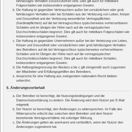
fahrlässiges Verhalten zurückzuführen sind. Dies gilt auch für mittelbare
Folgeschäden wie insbesondere entgangenen Gewinn.
Die Haftung ist gegenüber Verbrauchern außer bei vorsätzlichem oder grob
fahrlässigem Verhalten oder bei Schäden aus der Verletzung von Leben, Körper
und Gesundheit und der Verletzung wesentlicher Vertragspflichten
(Kardinalpflichten) auf die bei Vertragsschluss typischerweise vorhersehbaren
Schäden und im übrigen der Höhe nach auf die vertragstypischen
Durchschnittsschäden begrenzt. Dies gilt auch für mittelbare Folgeschäden wie
insbesondere entgangenen Gewinn.
Die Haftung ist gegenüber Unternehmern außer bei der Verletzung von Leben,
Körper und Gesundheit oder vorsätzlichem oder grob fahrlässigem Verhalten
des Betreibers auf die bei Vertragsschluss typischerweise vorhersehbaren
Schäden und im Übrigen der Höhe nach auf die vertragstypischen
Durchschnittsschäden begrenzt. Dies gilt auch für mittelbare Schäden,
insbesondere entgangenen Gewinn.
Die Haftungsbegrenzung der Absätze a bis c gilt sinngemäß auch zugunsten
der Mitarbeiter und Erfüllungsgehilfen des Betreibers.
Ansprüche für eine Haftung aus zwingendem nationalem Recht bleiben
unberührt.
6. Änderungsvorbehalt
Der Betreiber ist berechtigt, die Nutzungsbedingungen und die
Datenschutzerklärung zu ändern. Die Änderung wird dem Nutzer per E-Mail
mitgeteilt.
Der Nutzer ist berechtigt, den Änderungen zu widersprechen. Im Falle des
Widerspruchs erlischt das zwischen dem Betreiber und dem Nutzer
bestehende Vertragsverhältnis mit sofortiger Wirkung.
Die Änderungen gelten als anerkannt und verbindlich, wenn der Nutzer den
Änderungen zugestimmt hat.