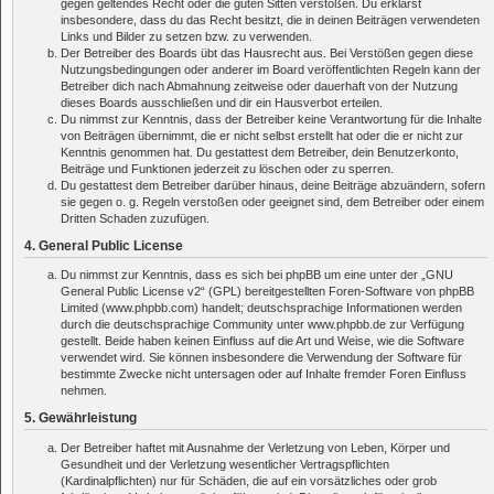
gegen geltendes Recht oder die guten Sitten verstoßen. Du erklärst
insbesondere, dass du das Recht besitzt, die in deinen Beiträgen verwendeten
Links und Bilder zu setzen bzw. zu verwenden.
Der Betreiber des Boards übt das Hausrecht aus. Bei Verstößen gegen diese
Nutzungsbedingungen oder anderer im Board veröffentlichten Regeln kann der
Betreiber dich nach Abmahnung zeitweise oder dauerhaft von der Nutzung
dieses Boards ausschließen und dir ein Hausverbot erteilen.
Du nimmst zur Kenntnis, dass der Betreiber keine Verantwortung für die Inhalte
von Beiträgen übernimmt, die er nicht selbst erstellt hat oder die er nicht zur
Kenntnis genommen hat. Du gestattest dem Betreiber, dein Benutzerkonto,
Beiträge und Funktionen jederzeit zu löschen oder zu sperren.
Du gestattest dem Betreiber darüber hinaus, deine Beiträge abzuändern, sofern
sie gegen o. g. Regeln verstoßen oder geeignet sind, dem Betreiber oder einem
Dritten Schaden zuzufügen.
4. General Public License
Du nimmst zur Kenntnis, dass es sich bei phpBB um eine unter der „
GNU
General Public License v2
“ (GPL) bereitgestellten Foren-Software von phpBB
Limited (www.phpbb.com) handelt; deutschsprachige Informationen werden
durch die deutschsprachige Community unter www.phpbb.de zur Verfügung
gestellt. Beide haben keinen Einfluss auf die Art und Weise, wie die Software
verwendet wird. Sie können insbesondere die Verwendung der Software für
bestimmte Zwecke nicht untersagen oder auf Inhalte fremder Foren Einfluss
nehmen.
5. Gewährleistung
Der Betreiber haftet mit Ausnahme der Verletzung von Leben, Körper und
Gesundheit und der Verletzung wesentlicher Vertragspflichten
(Kardinalpflichten) nur für Schäden, die auf ein vorsätzliches oder grob