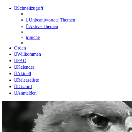
Schnellzugriff
Unbeantwortete Themen
Aktive Themen
Suche
Orden
Willkommen
FAQ
Kalender
Aktuell
Releaseliste
Discord
Anmelden