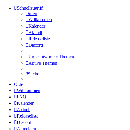
Schnellzugriff
Orden
Willkommen
Kalender
Aktuell
Releaseliste
Discord
Unbeantwortete Themen
Aktive Themen
Suche
Orden
Willkommen
FAQ
Kalender
Aktuell
Releaseliste
Discord
Anmelden