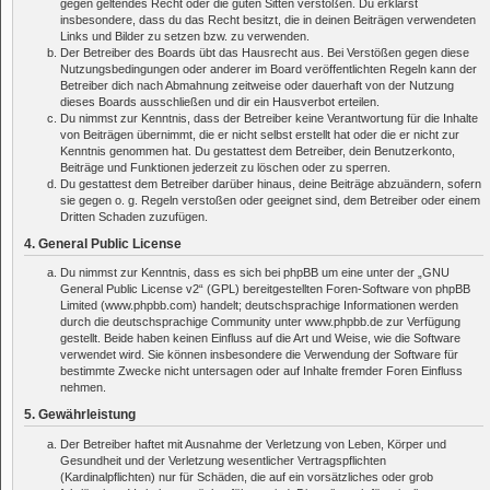
gegen geltendes Recht oder die guten Sitten verstoßen. Du erklärst
insbesondere, dass du das Recht besitzt, die in deinen Beiträgen verwendeten
Links und Bilder zu setzen bzw. zu verwenden.
Der Betreiber des Boards übt das Hausrecht aus. Bei Verstößen gegen diese
Nutzungsbedingungen oder anderer im Board veröffentlichten Regeln kann der
Betreiber dich nach Abmahnung zeitweise oder dauerhaft von der Nutzung
dieses Boards ausschließen und dir ein Hausverbot erteilen.
Du nimmst zur Kenntnis, dass der Betreiber keine Verantwortung für die Inhalte
von Beiträgen übernimmt, die er nicht selbst erstellt hat oder die er nicht zur
Kenntnis genommen hat. Du gestattest dem Betreiber, dein Benutzerkonto,
Beiträge und Funktionen jederzeit zu löschen oder zu sperren.
Du gestattest dem Betreiber darüber hinaus, deine Beiträge abzuändern, sofern
sie gegen o. g. Regeln verstoßen oder geeignet sind, dem Betreiber oder einem
Dritten Schaden zuzufügen.
4. General Public License
Du nimmst zur Kenntnis, dass es sich bei phpBB um eine unter der „
GNU
General Public License v2
“ (GPL) bereitgestellten Foren-Software von phpBB
Limited (www.phpbb.com) handelt; deutschsprachige Informationen werden
durch die deutschsprachige Community unter www.phpbb.de zur Verfügung
gestellt. Beide haben keinen Einfluss auf die Art und Weise, wie die Software
verwendet wird. Sie können insbesondere die Verwendung der Software für
bestimmte Zwecke nicht untersagen oder auf Inhalte fremder Foren Einfluss
nehmen.
5. Gewährleistung
Der Betreiber haftet mit Ausnahme der Verletzung von Leben, Körper und
Gesundheit und der Verletzung wesentlicher Vertragspflichten
(Kardinalpflichten) nur für Schäden, die auf ein vorsätzliches oder grob