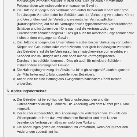
fahrlässiges Verhalten zurückzuführen sind. Dies gilt auch für mittelbare
Folgeschäden wie insbesondere entgangenen Gewinn.
Die Haftung ist gegenüber Verbrauchern außer bei vorsätzlichem oder grob
fahrlässigem Verhalten oder bei Schäden aus der Verletzung von Leben, Körper
und Gesundheit und der Verletzung wesentlicher Vertragspflichten
(Kardinalpflichten) auf die bei Vertragsschluss typischerweise vorhersehbaren
Schäden und im übrigen der Höhe nach auf die vertragstypischen
Durchschnittsschäden begrenzt. Dies gilt auch für mittelbare Folgeschäden wie
insbesondere entgangenen Gewinn.
Die Haftung ist gegenüber Unternehmern außer bei der Verletzung von Leben,
Körper und Gesundheit oder vorsätzlichem oder grob fahrlässigem Verhalten
des Betreibers auf die bei Vertragsschluss typischerweise vorhersehbaren
Schäden und im Übrigen der Höhe nach auf die vertragstypischen
Durchschnittsschäden begrenzt. Dies gilt auch für mittelbare Schäden,
insbesondere entgangenen Gewinn.
Die Haftungsbegrenzung der Absätze a bis c gilt sinngemäß auch zugunsten
der Mitarbeiter und Erfüllungsgehilfen des Betreibers.
Ansprüche für eine Haftung aus zwingendem nationalem Recht bleiben
unberührt.
6. Änderungsvorbehalt
Der Betreiber ist berechtigt, die Nutzungsbedingungen und die
Datenschutzerklärung zu ändern. Die Änderung wird dem Nutzer per E-Mail
mitgeteilt.
Der Nutzer ist berechtigt, den Änderungen zu widersprechen. Im Falle des
Widerspruchs erlischt das zwischen dem Betreiber und dem Nutzer
bestehende Vertragsverhältnis mit sofortiger Wirkung.
Die Änderungen gelten als anerkannt und verbindlich, wenn der Nutzer den
Änderungen zugestimmt hat.