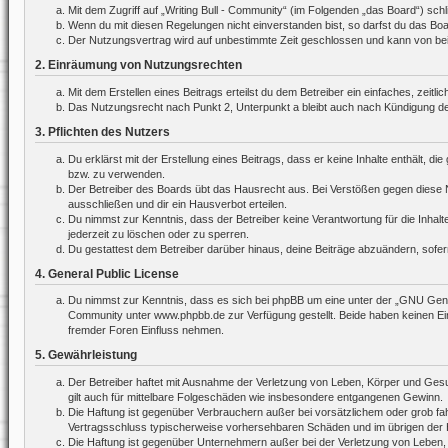
Mit dem Zugriff auf „Writing Bull - Community“ (im Folgenden „das Board“) sc
Wenn du mit diesen Regelungen nicht einverstanden bist, so darfst du das Board
Der Nutzungsvertrag wird auf unbestimmte Zeit geschlossen und kann von beide
2. Einräumung von Nutzungsrechten
Mit dem Erstellen eines Beitrags erteilst du dem Betreiber ein einfaches, zei
Das Nutzungsrecht nach Punkt 2, Unterpunkt a bleibt auch nach Kündigung d
3. Pflichten des Nutzers
Du erklärst mit der Erstellung eines Beitrags, dass er keine Inhalte enthält, 
bzw. zu verwenden.
Der Betreiber des Boards übt das Hausrecht aus. Bei Verstößen gegen diese 
ausschließen und dir ein Hausverbot erteilen.
Du nimmst zur Kenntnis, dass der Betreiber keine Verantwortung für die Inhalte
jederzeit zu löschen oder zu sperren.
Du gestattest dem Betreiber darüber hinaus, deine Beiträge abzuändern, sofer
4. General Public License
Du nimmst zur Kenntnis, dass es sich bei phpBB um eine unter der „
GNU Gener
Community unter www.phpbb.de zur Verfügung gestellt. Beide haben keinen Ein
fremder Foren Einfluss nehmen.
5. Gewährleistung
Der Betreiber haftet mit Ausnahme der Verletzung von Leben, Körper und Gesund
gilt auch für mittelbare Folgeschäden wie insbesondere entgangenen Gewinn.
Die Haftung ist gegenüber Verbrauchern außer bei vorsätzlichem oder grob fah
Vertragsschluss typischerweise vorhersehbaren Schäden und im übrigen der H
Die Haftung ist gegenüber Unternehmern außer bei der Verletzung von Leben,