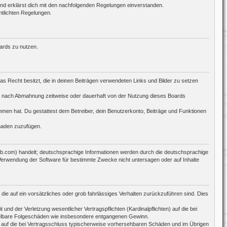
 und erklärst dich mit den nachfolgenden Regelungen einverstanden.
ntlichten Regelungen.
oards zu nutzen.
das Recht besitzt, die in deinen Beiträgen verwendeten Links und Bilder zu setzen
ch nach Abmahnung zeitweise oder dauerhaft von der Nutzung dieses Boards
nommen hat. Du gestattest dem Betreiber, dein Benutzerkonto, Beiträge und Funktionen
chaden zuzufügen.
bb.com) handelt; deutschsprachige Informationen werden durch die deutschsprachige
 Verwendung der Software für bestimmte Zwecke nicht untersagen oder auf Inhalte
die auf ein vorsätzliches oder grob fahrlässiges Verhalten zurückzuführen sind. Dies
d der Verletzung wesentlicher Vertragspflichten (Kardinalpflichten) auf die bei
ttelbare Folgeschäden wie insbesondere entgangenen Gewinn.
 auf die bei Vertragsschluss typischerweise vorhersehbaren Schäden und im Übrigen