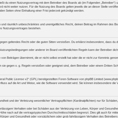
hließt du einen Nutzungsvertrag mit dem Betreiber des Boards ab (im Folgenden „Betreiber“)
 nicht weiter nutzen. Für die Nutzung des Boards gelten jeweils die an dieser Stelle veröffe
n Seiten ohne Einhaltung einer Frist jederzeit gekündigt werden.
tlich und räumlich unbeschränktes und unentgeltliches Recht, deinen Beitrag im Rahmen des B
es Nutzungsvertrages bestehen.
die gegen geltendes Recht oder die guten Sitten verstoßen. Du erklärst insbesondere, dass du 
Nutzungsbedingungen oder anderer im Board veröffentlichten Regeln kann der Betreiber di
 von Beiträgen übernimmt, die er nicht selbst erstellt hat oder die er nicht zur Kenntnis ge
n sie gegen o. g. Regeln verstoßen oder geeignet sind, dem Betreiber oder einem Dritten S
al Public License v2
“ (GPL) bereitgestellten Foren-Software von phpBB Limited (www.php
fluss auf die Art und Weise, wie die Software verwendet wird. Sie können insbesondere die
heit und der Verletzung wesentlicher Vertragspflichten (Kardinalpflichten) nur für Schäden, 
rlässigem Verhalten oder bei Schäden aus der Verletzung von Leben, Körper und Gesundheit un
öhe nach auf die vertragstypischen Durchschnittsschäden begrenzt. Dies gilt auch für mi
 Körper und Gesundheit oder vorsätzlichem oder grob fahrlässigem Verhalten des Betreibers