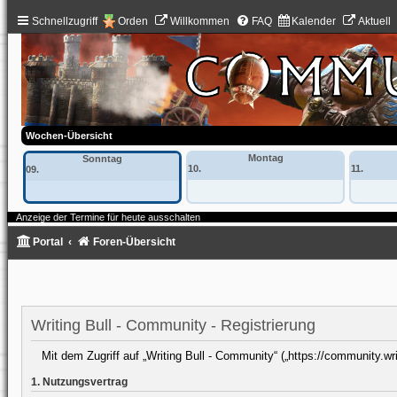
Schnellzugriff
Orden
Willkommen
FAQ
Kalender
Aktuell
Wochen-Übersicht
Montag
Sonntag
10.
11.
09.
Anzeige der Termine für heute ausschalten
Portal
Foren-Übersicht
Writing Bull - Community - Registrierung
Mit dem Zugriff auf „Writing Bull - Community“ („https://community.wr
1. Nutzungsvertrag