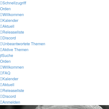
Schnellzugriff
Orden
Willkommen
Kalender
Aktuell
Releaseliste
Discord
Unbeantwortete Themen
Aktive Themen
Suche
Orden
Willkommen
FAQ
Kalender
Aktuell
Releaseliste
Discord
Anmelden