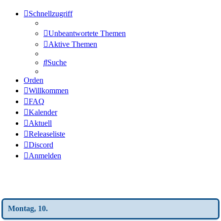
Schnellzugriff
Unbeantwortete Themen
Aktive Themen
Suche
Orden
Willkommen
FAQ
Kalender
Aktuell
Releaseliste
Discord
Anmelden
Wochen-Übersicht
Montag, 10.