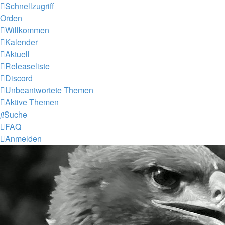
Schnellzugriff
Orden
Willkommen
Kalender
Aktuell
Releaseliste
Discord
Unbeantwortete Themen
Aktive Themen
Suche
FAQ
Anmelden