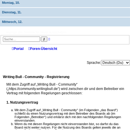
Montag, 10.
Dienstag, 11.
Mittwoch, 12.
Anzeige der Termine für heute ausschalten
E
S
r
u
w
c
e
Portal
Foren-Übersicht
h
i
e
t
e
r
Sprache:
t
e
S
u
Writing Bull - Community - Registrierung
c
h
Mit dem Zugriff auf „Writing Bull - Community“
e
(„https://community.writingbull.de“) wird zwischen dir und dem Betreiber ein
Vertrag mit folgenden Regelungen geschlossen:
1. Nutzungsvertrag
Mit dem Zugriff auf „Writing Bull - Community“ (im Folgenden „das Board“)
schließt du einen Nutzungsvertrag mit dem Betreiber des Boards ab (im
Folgenden „Betreiber“) und erklärst dich mit den nachfolgenden Regelungen
einverstanden.
Wenn du mit diesen Regelungen nicht einverstanden bist, so darfst du das
Board nicht weiter nutzen. Für die Nutzung des Boards gelten jeweils die an