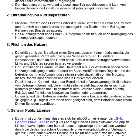
dieser Stelle veröffentlichten Regelungen.
Der Nutzungsvertrag wird auf unbestimmte Zeit geschlossen und kann von
beiden Seiten ohne Einhaltung einer Frist jederzeit gekündigt werden.
2. Einräumung von Nutzungsrechten
Mit dem Erstellen eines Beitrags erteilst du dem Betreiber ein einfaches, zeitlich
und räumlich unbeschränktes und unentgeltliches Recht, deinen Beitrag im
Rahmen des Boards zu nutzen.
Das Nutzungsrecht nach Punkt 2, Unterpunkt a bleibt auch nach Kündigung des
Nutzungsvertrages bestehen.
3. Pflichten des Nutzers
Du erklärst mit der Erstellung eines Beitrags, dass er keine Inhalte enthält, die
gegen geltendes Recht oder die guten Sitten verstoßen. Du erklärst
insbesondere, dass du das Recht besitzt, die in deinen Beiträgen verwendeten
Links und Bilder zu setzen bzw. zu verwenden.
Der Betreiber des Boards übt das Hausrecht aus. Bei Verstößen gegen diese
Nutzungsbedingungen oder anderer im Board veröffentlichten Regeln kann der
Betreiber dich nach Abmahnung zeitweise oder dauerhaft von der Nutzung
dieses Boards ausschließen und dir ein Hausverbot erteilen.
Du nimmst zur Kenntnis, dass der Betreiber keine Verantwortung für die Inhalte
von Beiträgen übernimmt, die er nicht selbst erstellt hat oder die er nicht zur
Kenntnis genommen hat. Du gestattest dem Betreiber, dein Benutzerkonto,
Beiträge und Funktionen jederzeit zu löschen oder zu sperren.
Du gestattest dem Betreiber darüber hinaus, deine Beiträge abzuändern, sofern
sie gegen o. g. Regeln verstoßen oder geeignet sind, dem Betreiber oder einem
Dritten Schaden zuzufügen.
4. General Public License
Du nimmst zur Kenntnis, dass es sich bei phpBB um eine unter der „
GNU
General Public License v2
“ (GPL) bereitgestellten Foren-Software von phpBB
Limited (www.phpbb.com) handelt; deutschsprachige Informationen werden
durch die deutschsprachige Community unter www.phpbb.de zur Verfügung
gestellt. Beide haben keinen Einfluss auf die Art und Weise, wie die Software