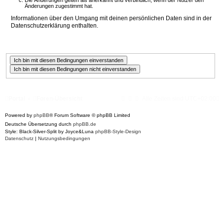
Die Änderungen gelten als anerkannt und verbindlich, wenn der Nutzer den
Änderungen zugestimmt hat.
Informationen über den Umgang mit deinen persönlichen Daten sind in der
Datenschutzerklärung enthalten.
Portal
Foren-Übersicht
Alle Zeiten sind
UTC+02:00
Powered by
phpBB
® Forum Software © phpBB Limited
Deutsche Übersetzung durch
phpBB.de
Style: Black-Silver-Split by Joyce&Luna
phpBB-Style-Design
Datenschutz
|
Nutzungsbedingungen