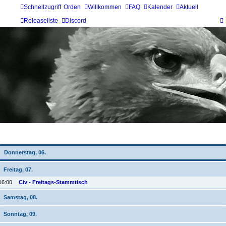
Schnellzugriff
Orden
Willkommen
FAQ
Kalender
Aktuell
Releaseliste
Discord
Wochen-Übersicht
Donnerstag, 06.
Freitag, 07.
16:00
Civ - Freitags-Stammtisch
Samstag, 08.
Sonntag, 09.