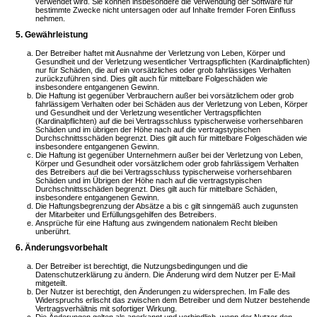
verwendet wird. Sie können insbesondere die Verwendung der Software für
bestimmte Zwecke nicht untersagen oder auf Inhalte fremder Foren Einfluss
nehmen.
5. Gewährleistung
Der Betreiber haftet mit Ausnahme der Verletzung von Leben, Körper und
Gesundheit und der Verletzung wesentlicher Vertragspflichten (Kardinalpflichten)
nur für Schäden, die auf ein vorsätzliches oder grob fahrlässiges Verhalten
zurückzuführen sind. Dies gilt auch für mittelbare Folgeschäden wie
insbesondere entgangenen Gewinn.
Die Haftung ist gegenüber Verbrauchern außer bei vorsätzlichem oder grob
fahrlässigem Verhalten oder bei Schäden aus der Verletzung von Leben, Körper
und Gesundheit und der Verletzung wesentlicher Vertragspflichten
(Kardinalpflichten) auf die bei Vertragsschluss typischerweise vorhersehbaren
Schäden und im übrigen der Höhe nach auf die vertragstypischen
Durchschnittsschäden begrenzt. Dies gilt auch für mittelbare Folgeschäden wie
insbesondere entgangenen Gewinn.
Die Haftung ist gegenüber Unternehmern außer bei der Verletzung von Leben,
Körper und Gesundheit oder vorsätzlichem oder grob fahrlässigem Verhalten
des Betreibers auf die bei Vertragsschluss typischerweise vorhersehbaren
Schäden und im Übrigen der Höhe nach auf die vertragstypischen
Durchschnittsschäden begrenzt. Dies gilt auch für mittelbare Schäden,
insbesondere entgangenen Gewinn.
Die Haftungsbegrenzung der Absätze a bis c gilt sinngemäß auch zugunsten
der Mitarbeiter und Erfüllungsgehilfen des Betreibers.
Ansprüche für eine Haftung aus zwingendem nationalem Recht bleiben
unberührt.
6. Änderungsvorbehalt
Der Betreiber ist berechtigt, die Nutzungsbedingungen und die
Datenschutzerklärung zu ändern. Die Änderung wird dem Nutzer per E-Mail
mitgeteilt.
Der Nutzer ist berechtigt, den Änderungen zu widersprechen. Im Falle des
Widerspruchs erlischt das zwischen dem Betreiber und dem Nutzer bestehende
Vertragsverhältnis mit sofortiger Wirkung.