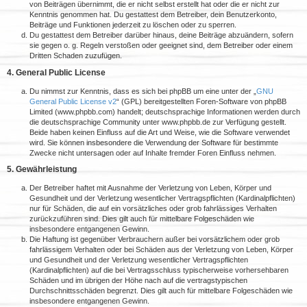
von Beiträgen übernimmt, die er nicht selbst erstellt hat oder die er nicht zur
Kenntnis genommen hat. Du gestattest dem Betreiber, dein Benutzerkonto,
Beiträge und Funktionen jederzeit zu löschen oder zu sperren.
Du gestattest dem Betreiber darüber hinaus, deine Beiträge abzuändern, sofern
sie gegen o. g. Regeln verstoßen oder geeignet sind, dem Betreiber oder einem
Dritten Schaden zuzufügen.
4. General Public License
Du nimmst zur Kenntnis, dass es sich bei phpBB um eine unter der „
GNU
General Public License v2
“ (GPL) bereitgestellten Foren-Software von phpBB
Limited (www.phpbb.com) handelt; deutschsprachige Informationen werden durch
die deutschsprachige Community unter www.phpbb.de zur Verfügung gestellt.
Beide haben keinen Einfluss auf die Art und Weise, wie die Software verwendet
wird. Sie können insbesondere die Verwendung der Software für bestimmte
Zwecke nicht untersagen oder auf Inhalte fremder Foren Einfluss nehmen.
5. Gewährleistung
Der Betreiber haftet mit Ausnahme der Verletzung von Leben, Körper und
Gesundheit und der Verletzung wesentlicher Vertragspflichten (Kardinalpflichten)
nur für Schäden, die auf ein vorsätzliches oder grob fahrlässiges Verhalten
zurückzuführen sind. Dies gilt auch für mittelbare Folgeschäden wie
insbesondere entgangenen Gewinn.
Die Haftung ist gegenüber Verbrauchern außer bei vorsätzlichem oder grob
fahrlässigem Verhalten oder bei Schäden aus der Verletzung von Leben, Körper
und Gesundheit und der Verletzung wesentlicher Vertragspflichten
(Kardinalpflichten) auf die bei Vertragsschluss typischerweise vorhersehbaren
Schäden und im übrigen der Höhe nach auf die vertragstypischen
Durchschnittsschäden begrenzt. Dies gilt auch für mittelbare Folgeschäden wie
insbesondere entgangenen Gewinn.