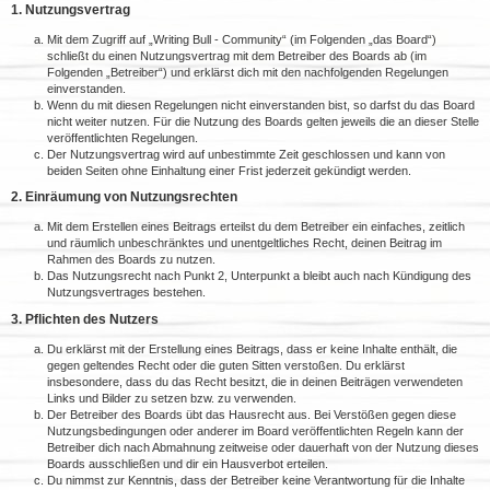
1. Nutzungsvertrag
Mit dem Zugriff auf „Writing Bull - Community“ (im Folgenden „das Board“)
schließt du einen Nutzungsvertrag mit dem Betreiber des Boards ab (im
Folgenden „Betreiber“) und erklärst dich mit den nachfolgenden Regelungen
einverstanden.
Wenn du mit diesen Regelungen nicht einverstanden bist, so darfst du das Board
nicht weiter nutzen. Für die Nutzung des Boards gelten jeweils die an dieser Stelle
veröffentlichten Regelungen.
Der Nutzungsvertrag wird auf unbestimmte Zeit geschlossen und kann von
beiden Seiten ohne Einhaltung einer Frist jederzeit gekündigt werden.
2. Einräumung von Nutzungsrechten
Mit dem Erstellen eines Beitrags erteilst du dem Betreiber ein einfaches, zeitlich
und räumlich unbeschränktes und unentgeltliches Recht, deinen Beitrag im
Rahmen des Boards zu nutzen.
Das Nutzungsrecht nach Punkt 2, Unterpunkt a bleibt auch nach Kündigung des
Nutzungsvertrages bestehen.
3. Pflichten des Nutzers
Du erklärst mit der Erstellung eines Beitrags, dass er keine Inhalte enthält, die
gegen geltendes Recht oder die guten Sitten verstoßen. Du erklärst
insbesondere, dass du das Recht besitzt, die in deinen Beiträgen verwendeten
Links und Bilder zu setzen bzw. zu verwenden.
Der Betreiber des Boards übt das Hausrecht aus. Bei Verstößen gegen diese
Nutzungsbedingungen oder anderer im Board veröffentlichten Regeln kann der
Betreiber dich nach Abmahnung zeitweise oder dauerhaft von der Nutzung dieses
Boards ausschließen und dir ein Hausverbot erteilen.
Du nimmst zur Kenntnis, dass der Betreiber keine Verantwortung für die Inhalte