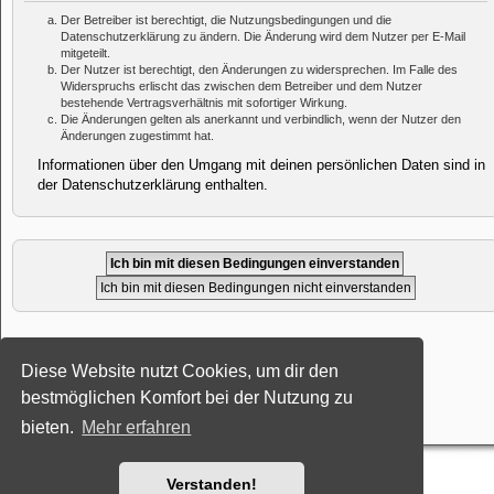
Der Betreiber ist berechtigt, die Nutzungsbedingungen und die
Datenschutzerklärung zu ändern. Die Änderung wird dem Nutzer per E-Mail
mitgeteilt.
Der Nutzer ist berechtigt, den Änderungen zu widersprechen. Im Falle des
Widerspruchs erlischt das zwischen dem Betreiber und dem Nutzer
bestehende Vertragsverhältnis mit sofortiger Wirkung.
Die Änderungen gelten als anerkannt und verbindlich, wenn der Nutzer den
Änderungen zugestimmt hat.
Informationen über den Umgang mit deinen persönlichen Daten sind in
der Datenschutzerklärung enthalten.
Powered by
phpBB
® Forum Software © phpBB Limited
Diese Website nutzt Cookies, um dir den
Deutsche Übersetzung durch
phpBB.de
Style: Black-Silver-Split by Joyce&Luna
phpBB-Style-Design
bestmöglichen Komfort bei der Nutzung zu
Datenschutz
|
Nutzungsbedingungen
bieten.
Mehr erfahren
Verstanden!