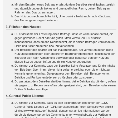
Mit dem Erstellen eines Beitrags erteilst du dem Betreiber ein einfaches, zeitlich
und räumlich unbeschränktes und unentgeltliches Recht, deinen Beitrag im
Rahmen des Boards zu nutzen.
Das Nutzungsrecht nach Punkt 2, Unterpunkt a bleibt auch nach Kündigung
des Nutzungsvertrages bestehen.
3. Pflichten des Nutzers
Du erklärst mit der Erstellung eines Beitrags, dass er keine Inhalte enthält, die
gegen geltendes Recht oder die guten Sitten verstoßen. Du erklärst
insbesondere, dass du das Recht besitzt, die in deinen Beiträgen verwendeten
Links und Bilder zu setzen bzw. zu verwenden.
Der Betreiber des Boards übt das Hausrecht aus. Bei Verstößen gegen diese
Nutzungsbedingungen oder anderer im Board veröffentlichten Regeln kann der
Betreiber dich nach Abmahnung zeitweise oder dauerhaft von der Nutzung
dieses Boards ausschließen und dir ein Hausverbot erteilen.
Du nimmst zur Kenntnis, dass der Betreiber keine Verantwortung für die Inhalte
von Beiträgen übernimmt, die er nicht selbst erstellt hat oder die er nicht zur
Kenntnis genommen hat. Du gestattest dem Betreiber, dein Benutzerkonto,
Beiträge und Funktionen jederzeit zu löschen oder zu sperren.
Du gestattest dem Betreiber darüber hinaus, deine Beiträge abzuändern, sofern
sie gegen o. g. Regeln verstoßen oder geeignet sind, dem Betreiber oder einem
Dritten Schaden zuzufügen.
4. General Public License
Du nimmst zur Kenntnis, dass es sich bei phpBB um eine unter der „
GNU
General Public License v2
“ (GPL) bereitgestellten Foren-Software von phpBB
Limited (www.phpbb.com) handelt; deutschsprachige Informationen werden
durch die deutschsprachige Community unter www.phpbb.de zur Verfügung