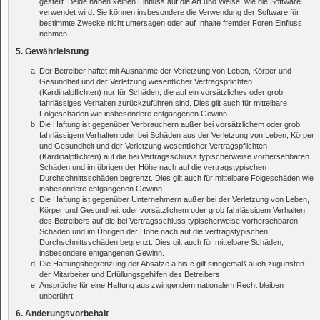
gestellt. Beide haben keinen Einfluss auf die Art und Weise, wie die Software
verwendet wird. Sie können insbesondere die Verwendung der Software für
bestimmte Zwecke nicht untersagen oder auf Inhalte fremder Foren Einfluss
nehmen.
5. Gewährleistung
Der Betreiber haftet mit Ausnahme der Verletzung von Leben, Körper und
Gesundheit und der Verletzung wesentlicher Vertragspflichten
(Kardinalpflichten) nur für Schäden, die auf ein vorsätzliches oder grob
fahrlässiges Verhalten zurückzuführen sind. Dies gilt auch für mittelbare
Folgeschäden wie insbesondere entgangenen Gewinn.
Die Haftung ist gegenüber Verbrauchern außer bei vorsätzlichem oder grob
fahrlässigem Verhalten oder bei Schäden aus der Verletzung von Leben, Körper
und Gesundheit und der Verletzung wesentlicher Vertragspflichten
(Kardinalpflichten) auf die bei Vertragsschluss typischerweise vorhersehbaren
Schäden und im übrigen der Höhe nach auf die vertragstypischen
Durchschnittsschäden begrenzt. Dies gilt auch für mittelbare Folgeschäden wie
insbesondere entgangenen Gewinn.
Die Haftung ist gegenüber Unternehmern außer bei der Verletzung von Leben,
Körper und Gesundheit oder vorsätzlichem oder grob fahrlässigem Verhalten
des Betreibers auf die bei Vertragsschluss typischerweise vorhersehbaren
Schäden und im Übrigen der Höhe nach auf die vertragstypischen
Durchschnittsschäden begrenzt. Dies gilt auch für mittelbare Schäden,
insbesondere entgangenen Gewinn.
Die Haftungsbegrenzung der Absätze a bis c gilt sinngemäß auch zugunsten
der Mitarbeiter und Erfüllungsgehilfen des Betreibers.
Ansprüche für eine Haftung aus zwingendem nationalem Recht bleiben
unberührt.
6. Änderungsvorbehalt