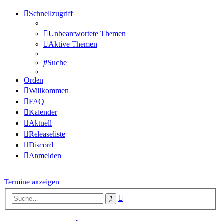
Schnellzugriff
Unbeantwortete Themen
Aktive Themen
Suche
Orden
Willkommen
FAQ
Kalender
Aktuell
Releaseliste
Discord
Anmelden
Termine anzeigen
Erweiterte
Suche
Suche