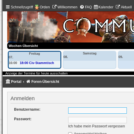
Schnellzugriff
Orden
Willkommen
FAQ
Kalender
Aktuell
Wochen-Übersicht
Samstag
Freitag
08.
09.
07.
16:00
18:00 Civ-Stammtisch
Anzeige der Termine für heute ausschalten
Portal
Foren-Übersicht
Anmelden
Benutzername:
Passwort:
Ich habe mein Passwort vergessen