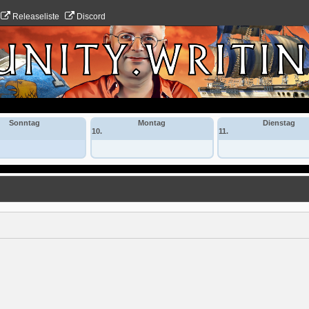
Releaseliste
Discord
Sonntag
Montag
Dienstag
10.
11.