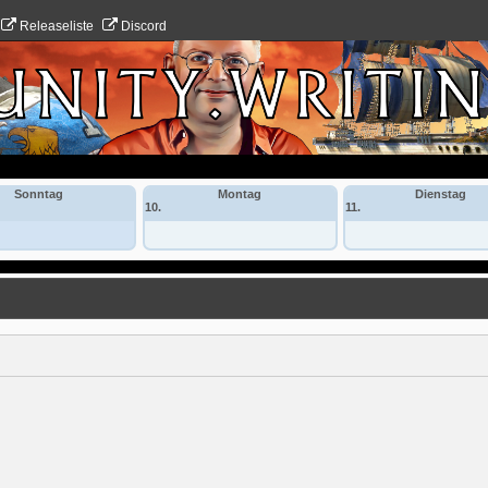
Releaseliste
Discord
Sonntag
Montag
Dienstag
10.
11.