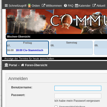
Schnellzugriff
Orden
Willkommen
FAQ
Kalender
Aktuell
Wochen-Übersicht
Samstag
Freitag
08.
09.
07.
16:00
18:00 Civ-Stammtisch
Anzeige der Termine für heute ausschalten
Portal
Foren-Übersicht
Anmelden
Benutzername:
Passwort:
Ich habe mein Passwort vergessen