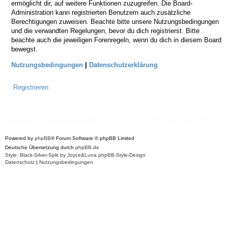
ermöglicht dir, auf weitere Funktionen zuzugreifen. Die Board-
Administration kann registrierten Benutzern auch zusätzliche
Berechtigungen zuweisen. Beachte bitte unsere Nutzungsbedingungen
und die verwandten Regelungen, bevor du dich registrierst. Bitte
beachte auch die jeweiligen Forenregeln, wenn du dich in diesem Board
bewegst.
Nutzungsbedingungen
|
Datenschutzerklärung
Registrieren
Portal
Foren-Übersicht
Alle Zeiten sind
UTC+02:0
Powered by
phpBB
® Forum Software © phpBB Limited
Deutsche Übersetzung durch
phpBB.de
Style: Black-Silver-Split by Joyce&Luna
phpBB-Style-Design
Datenschutz
|
Nutzungsbedingungen