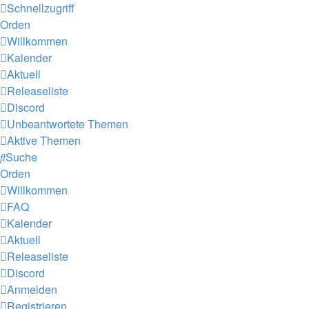
Schnellzugriff
Orden
Willkommen
Kalender
Aktuell
Releaseliste
Discord
Unbeantwortete Themen
Aktive Themen
Suche
Orden
Willkommen
FAQ
Kalender
Aktuell
Releaseliste
Discord
Anmelden
Registrieren